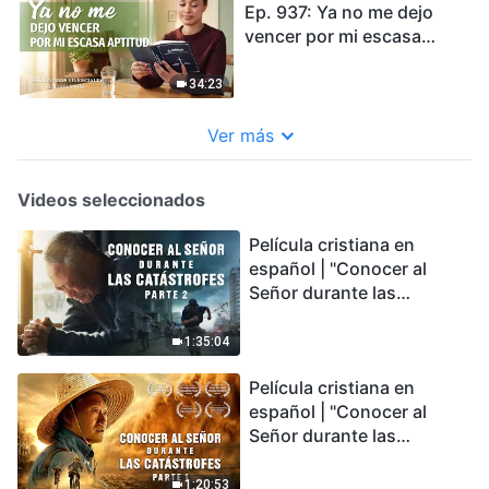
Ep. 937: Ya no me dejo
vencer por mi escasa
aptitud
34:23
Ver más
Videos seleccionados
Película cristiana en
español | "Conocer al
Señor durante las
catástrofes" (Parte 2) La
Tierra se enfrenta a una
1:35:04
extinción masiva. ¿Cómo
Película cristiana en
podemos sobrevivir?
español | "Conocer al
Señor durante las
catástrofes" (Parte 1) El
desastre del fin es
1:20:53