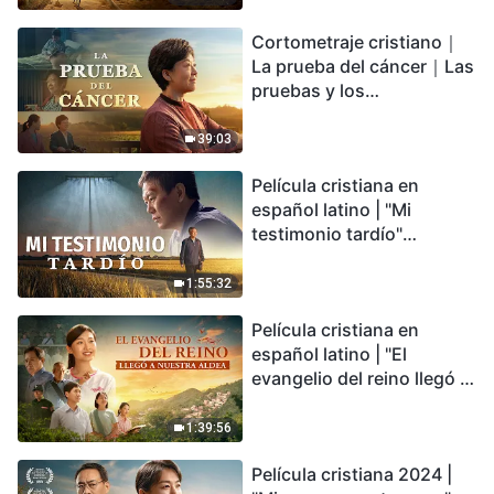
irreversible, ¿dónde
Cortometraje cristiano｜
encontrarás refugio?
La prueba del cáncer｜Las
pruebas y los
refinamientos son
bendiciones de Dios
39:03
Película cristiana en
español latino | "Mi
testimonio tardío"
Testimonio de
arrepentimiento
1:55:32
profundamente
Película cristiana en
conmovedor
español latino | "El
evangelio del reino llegó a
nuestra aldea"
1:39:56
Película cristiana 2024 |