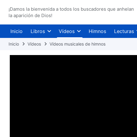
¡Damos la bienvenida a todos los buscadores que anhelan
la aparición de Dios!
Inicio
Libros
Vídeos
Himnos
Lecturas
Inicio
Vídeos
Vídeos musicales de himnos