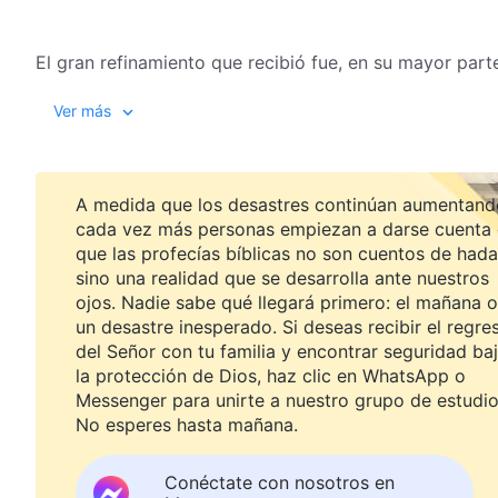
El gran refinamiento que recibió fue, en su mayor parte
debía mucho a Dios y que nunca sería capaz de compe
Ver más
hombre es muy corrupto, lo que le hizo sentir culpabl
Pedro, pero, en el momento, él podía entender muy poc
Después de que Jesús fue crucificado, por fin experime
fuertes oleadas de reproche contra sí mismo. Al final,
A medida que los desastres continúan aumentand
tener ninguna idea incorrecta.
cada vez más personas empiezan a darse cuenta
que las profecías bíblicas no son cuentos de hada
sino una realidad que se desarrolla ante nuestros
Conocía muy bien su estado, y también la santidad del
ojos. Nadie sabe qué llegará primero: el mañana o
corazón de amor por el Señor, y se enfocó más en su pr
un desastre inesperado. Si deseas recibir el regre
aunque en ocasiones era como si padeciera una grave 
del Señor con tu familia y encontrar seguridad ba
después de haber sido refinado muchas veces de esta
la protección de Dios, haz clic en WhatsApp o
Messenger para unirte a nuestro grupo de estudio
desarrolló un amor genuino por el Señor. Toda su vida 
No esperes hasta mañana.
experiencia fue diferente de la de cualquier otra pers
perfeccionado. Si sois realmente capaces de recorrer 
de La Palabra, Vol. I. La apari
Conéctate con nosotros en
un solo ser creado que pueda quitaros vuestras bendic