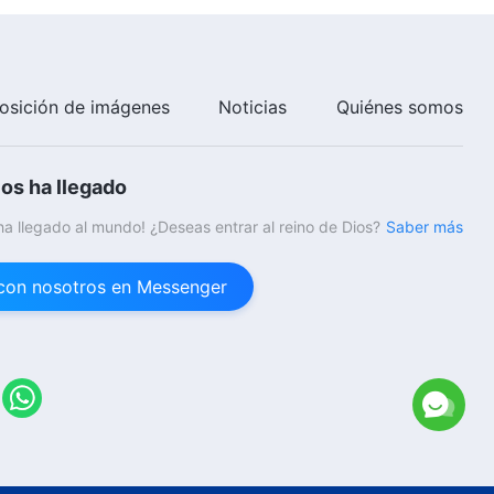
Música cristiana | Dios salva al
hombre en la mayor medida
posible
5:17
osición de imágenes
Noticias
Quiénes somos
Música cristiana | ¿Dónde está
tu verdadera fe?
ios ha llegado
5:56
 ha llegado al mundo! ¿Deseas entrar al reino de Dios?
Saber más
Música cristiana | He visto el
amor de Dios en el castigo y el
con nosotros en Messenger
juicio
4:07
Música cristiana | La
encarnación se debe por
completo a las necesidades de
la humanidad corrupta
5:49