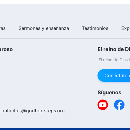
ras
Sermones y enseñanza
Testimonios
Exp
eroso
El reino de D
¡El reino de Dios
Conéctate 
Síguenos
contact.es@godfootsteps.org