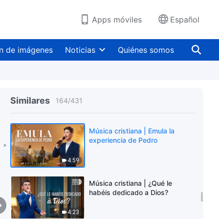
4:20
Apps móviles
Español
Música cristiana | Debéis
entender las intenciones de Dios
n de imágenes
Noticias
Quiénes somos
6:43
Música cristiana | Dios desea
que la humanidad persiga la
verdad y sobreviva
Similares
164
/
431
9:05
Música cristiana | Emula la
experiencia de Pedro
4:59
Música cristiana | ¿Qué le
habéis dedicado a Dios?
4:23