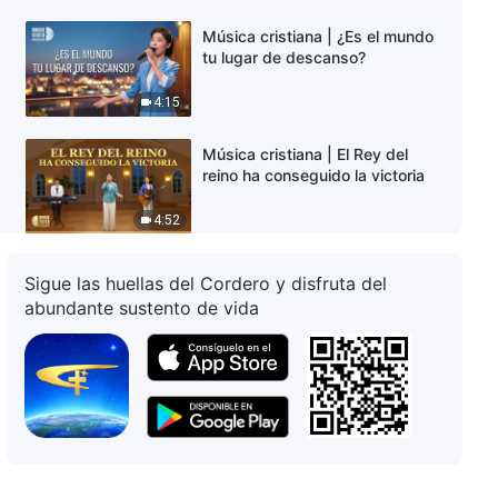
Música cristiana | ¿Es el mundo
tu lugar de descanso?
4:15
Música cristiana | El Rey del
reino ha conseguido la victoria
4:52
Música cristiana | La verdadera
Sigue las huellas del Cordero y disfruta del
oración
abundante sustento de vida
5:21
Música cristiana | Valora la
oportunidad de ser salvado por
Dios
6:16