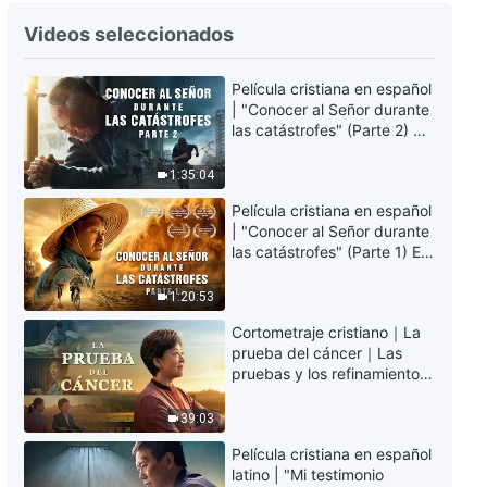
Música cristiana | El propósito
de que Dios disponga personas,
Videos seleccionados
acontecimientos y cosas
alrededor del hombre
6:23
Película cristiana en español
| "Conocer al Señor durante
Música cristiana | La necesidad
las catástrofes" (Parte 2) La
de la encarnación de Dios
Tierra se enfrenta a una
extinción masiva. ¿Cómo
1:35:04
6:55
podemos sobrevivir?
Película cristiana en español
| "Conocer al Señor durante
Música cristiana | Cómo callar
las catástrofes" (Parte 1) El
ante Dios
desastre del fin es
irreversible, ¿dónde
1:20:53
6:40
encontrarás refugio?
Cortometraje cristiano｜La
prueba del cáncer｜Las
Música cristiana | Solo por
pruebas y los refinamientos
medio de las dificultades y el
son bendiciones de Dios
refinamiento puedes ser
perfeccionado por Dios
39:03
5:17
Película cristiana en español
Música cristiana | Solo al
latino | "Mi testimonio