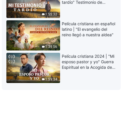
rebelarte contra la carne puedes
tardío" Testimonio de
ver la hermosura de Dios
arrepentimiento
profundamente
4:11
1:55:32
conmovedor
Película cristiana en español
Música cristiana | El estatus y la
latino | "El evangelio del
identidad de Dios Mismo
reino llegó a nuestra aldea"
4:55
1:39:56
Película cristiana 2024 | "Mi
Música cristiana | A Dios le
esposo pastor y yo" Guerra
gustan aquellos que tienen
Espiritual en la Acogida del
determinación
Regreso del Señor
3:57
1:59:34
Música cristiana | Las personas
deben creer en Dios con un
corazón temeroso de Él
4:08
Música cristiana | Solo la verdad
puede transformar el carácter
del hombre