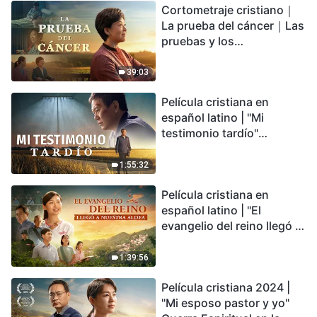
Cortometraje cristiano｜
encontrarás refugio?
La prueba del cáncer｜Las
pruebas y los
refinamientos son
bendiciones de Dios
39:03
Película cristiana en
español latino | "Mi
testimonio tardío"
Testimonio de
arrepentimiento
1:55:32
profundamente
Película cristiana en
conmovedor
español latino | "El
evangelio del reino llegó a
nuestra aldea"
1:39:56
Película cristiana 2024 |
"Mi esposo pastor y yo"