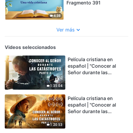
Fragmento 391
4:38
Ver más
Videos seleccionados
Película cristiana en
español | "Conocer al
Señor durante las
catástrofes" (Parte 2) La
Tierra se enfrenta a una
1:35:04
extinción masiva. ¿Cómo
Película cristiana en
podemos sobrevivir?
español | "Conocer al
Señor durante las
catástrofes" (Parte 1) El
desastre del fin es
1:20:53
irreversible, ¿dónde