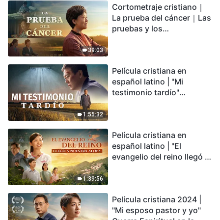
Cortometraje cristiano｜
encontrarás refugio?
La prueba del cáncer｜Las
pruebas y los
refinamientos son
bendiciones de Dios
39:03
Película cristiana en
español latino | "Mi
testimonio tardío"
Testimonio de
arrepentimiento
1:55:32
profundamente
Película cristiana en
conmovedor
español latino | "El
evangelio del reino llegó a
nuestra aldea"
1:39:56
Película cristiana 2024 |
"Mi esposo pastor y yo"