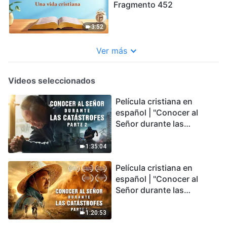
Fragmento 452
3:52
Ver más
Videos seleccionados
Película cristiana en
español | "Conocer al
Señor durante las
catástrofes" (Parte 2) La
Tierra se enfrenta a una
1:35:04
extinción masiva. ¿Cómo
Película cristiana en
podemos sobrevivir?
español | "Conocer al
Señor durante las
catástrofes" (Parte 1) El
desastre del fin es
1:20:53
irreversible, ¿dónde