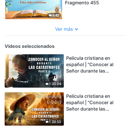
Fragmento 455
9:42
Ver más
Videos seleccionados
Película cristiana en
español | "Conocer al
Señor durante las
catástrofes" (Parte 2) La
Tierra se enfrenta a una
1:35:04
extinción masiva. ¿Cómo
Película cristiana en
podemos sobrevivir?
español | "Conocer al
Señor durante las
catástrofes" (Parte 1) El
desastre del fin es
1:20:53
irreversible, ¿dónde