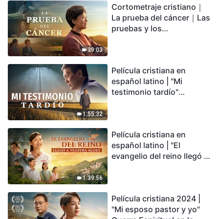
Cortometraje cristiano｜
encontrarás refugio?
La prueba del cáncer｜Las
pruebas y los
refinamientos son
bendiciones de Dios
39:03
Película cristiana en
español latino | "Mi
testimonio tardío"
Testimonio de
arrepentimiento
1:55:32
profundamente
Película cristiana en
conmovedor
español latino | "El
evangelio del reino llegó a
nuestra aldea"
1:39:56
Película cristiana 2024 |
"Mi esposo pastor y yo"