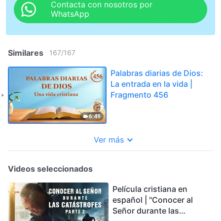
Contacta con nosotros por
WhatsApp
Similares
167
/
167
Palabras diarias de Dios:
La entrada en la vida |
Fragmento 456
6:49
Ver más
Videos seleccionados
Película cristiana en
español | "Conocer al
Señor durante las