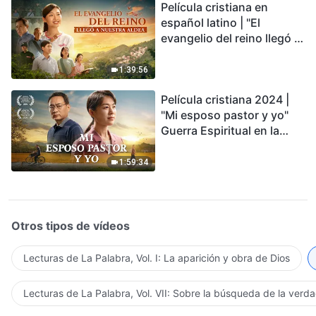
Película cristiana en
conmovedor
español latino | "El
evangelio del reino llegó a
nuestra aldea"
1:39:56
Película cristiana 2024 |
"Mi esposo pastor y yo"
Guerra Espiritual en la
Acogida del Regreso del
Señor
1:59:34
Otros tipos de vídeos
Lecturas de La Palabra, Vol. I: La aparición y obra de Dios
Lecturas de La Palabra, Vol. VII: Sobre la búsqueda de la verd