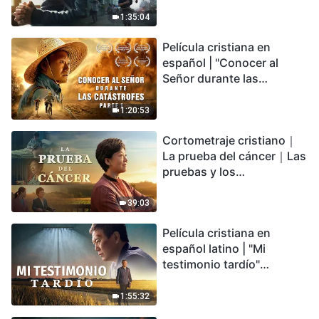
catástrofes" (Parte 2) La
Tierra se enfrenta a una
1:35:04
extinción masiva. ¿Cómo
Película cristiana en
podemos sobrevivir?
español | "Conocer al
Señor durante las
catástrofes" (Parte 1) El
desastre del fin es
1:20:53
irreversible, ¿dónde
Cortometraje cristiano｜
encontrarás refugio?
La prueba del cáncer｜Las
pruebas y los
refinamientos son
bendiciones de Dios
39:03
Película cristiana en
español latino | "Mi
testimonio tardío"
Testimonio de
arrepentimiento
1:55:32
profundamente