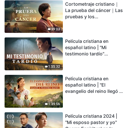
Cortometraje cristiano｜
encontrarás refugio?
La prueba del cáncer｜Las
pruebas y los
refinamientos son
bendiciones de Dios
39:03
Película cristiana en
español latino | "Mi
testimonio tardío"
Testimonio de
arrepentimiento
1:55:32
profundamente
Película cristiana en
conmovedor
español latino | "El
evangelio del reino llegó a
nuestra aldea"
1:39:56
Película cristiana 2024 |
"Mi esposo pastor y yo"