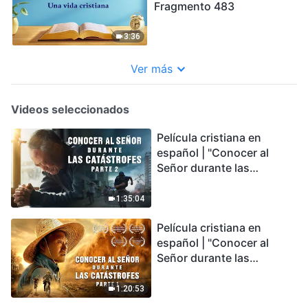
Fragmento 483
3:36
Ver más
Videos seleccionados
Película cristiana en
español | "Conocer al
Señor durante las
catástrofes" (Parte 2) La
Tierra se enfrenta a una
1:35:04
extinción masiva. ¿Cómo
Película cristiana en
podemos sobrevivir?
español | "Conocer al
Señor durante las
catástrofes" (Parte 1) El
desastre del fin es
1:20:53
irreversible, ¿dónde