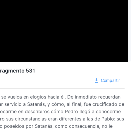
| Fragmento 531
Compartir
e vuelca en elogios hacia él. De inmediato recuerdan
ar servicio a Satanás, y cómo, al final, fue crucificado de
nfocarme en describiros cómo Pedro llegó a conocerme
ero sus circunstancias eran diferentes a las de Pablo: sus
do poseídos por Satanás, como consecuencia, no le