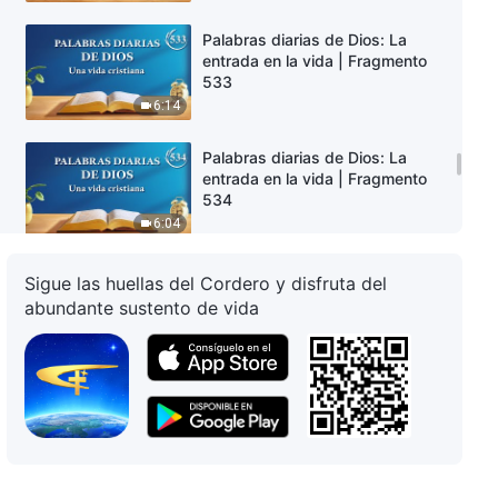
Palabras diarias de Dios: La
entrada en la vida | Fragmento
533
6:14
Palabras diarias de Dios: La
entrada en la vida | Fragmento
534
6:04
Palabras diarias de Dios: La
Sigue las huellas del Cordero y disfruta del
entrada en la vida | Fragmento
abundante sustento de vida
535
6:42
Palabras diarias de Dios: La
entrada en la vida | Fragmento
536
12:06