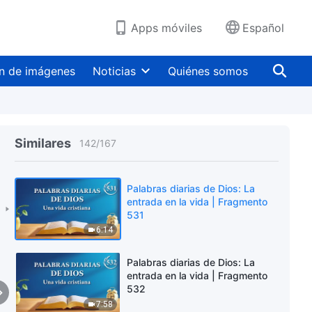
3:59
Apps móviles
Español
Palabras diarias de Dios: La
entrada en la vida | Fragmento
529
n de imágenes
Noticias
Quiénes somos
6:14
Palabras diarias de Dios: La
entrada en la vida | Fragmento
530
Similares
142
/
167
7:58
Palabras diarias de Dios: La
entrada en la vida | Fragmento
531
6:14
Palabras diarias de Dios: La
entrada en la vida | Fragmento
532
7:58