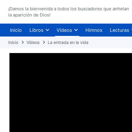
¡Damos la bienvenida a todos los buscadores que anhelan
la aparición de Dios!
Inicio
Libros
Vídeos
Himnos
Lecturas
Inicio
Vídeos
La entrada en la vida