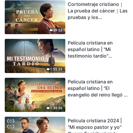
Cortometraje cristiano｜
encontrarás refugio?
La prueba del cáncer｜Las
pruebas y los
refinamientos son
bendiciones de Dios
39:03
Película cristiana en
español latino | "Mi
testimonio tardío"
Testimonio de
arrepentimiento
1:55:32
profundamente
Película cristiana en
conmovedor
español latino | "El
evangelio del reino llegó a
nuestra aldea"
1:39:56
Película cristiana 2024 |
"Mi esposo pastor y yo"