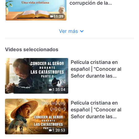
corrupción de la
humanidad | Fragmento
324
11:39
Ver más
Videos seleccionados
Película cristiana en
español | "Conocer al
Señor durante las
catástrofes" (Parte 2) La
Tierra se enfrenta a una
1:35:04
extinción masiva. ¿Cómo
Película cristiana en
podemos sobrevivir?
español | "Conocer al
Señor durante las
catástrofes" (Parte 1) El
desastre del fin es
1:20:53
irreversible, ¿dónde