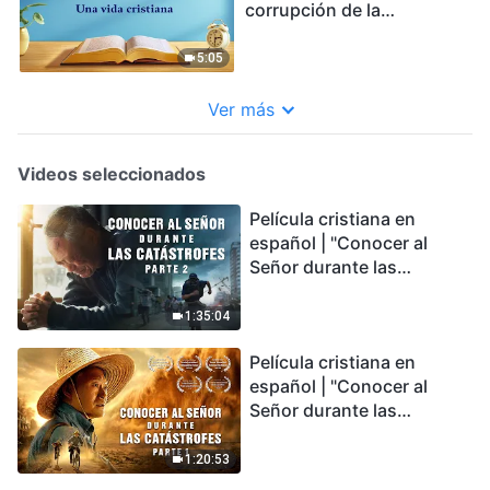
corrupción de la
humanidad | Fragmento
352
5:05
Ver más
Videos seleccionados
Película cristiana en
español | "Conocer al
Señor durante las
catástrofes" (Parte 2) La
Tierra se enfrenta a una
1:35:04
extinción masiva. ¿Cómo
Película cristiana en
podemos sobrevivir?
español | "Conocer al
Señor durante las
catástrofes" (Parte 1) El
desastre del fin es
1:20:53
irreversible, ¿dónde