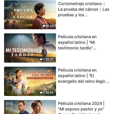
Cortometraje cristiano｜
encontrarás refugio?
La prueba del cáncer｜Las
pruebas y los
refinamientos son
bendiciones de Dios
39:03
Película cristiana en
español latino | "Mi
testimonio tardío"
Testimonio de
arrepentimiento
1:55:32
profundamente
Película cristiana en
conmovedor
español latino | "El
evangelio del reino llegó a
nuestra aldea"
1:39:56
Película cristiana 2024 |
"Mi esposo pastor y yo"