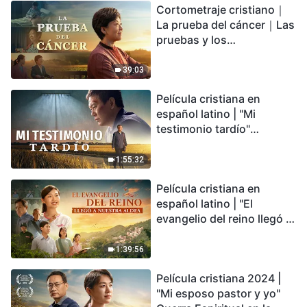
Cortometraje cristiano｜
encontrarás refugio?
La prueba del cáncer｜Las
pruebas y los
refinamientos son
bendiciones de Dios
39:03
Película cristiana en
español latino | "Mi
testimonio tardío"
Testimonio de
arrepentimiento
1:55:32
profundamente
Película cristiana en
conmovedor
español latino | "El
evangelio del reino llegó a
nuestra aldea"
1:39:56
Película cristiana 2024 |
"Mi esposo pastor y yo"