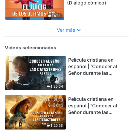
(Diálogo cómico)
16:11
Ver más
Videos seleccionados
Película cristiana en
español | "Conocer al
Señor durante las
catástrofes" (Parte 2) La
Tierra se enfrenta a una
1:35:04
extinción masiva. ¿Cómo
Película cristiana en
podemos sobrevivir?
español | "Conocer al
Señor durante las
catástrofes" (Parte 1) El
desastre del fin es
1:20:53
irreversible, ¿dónde