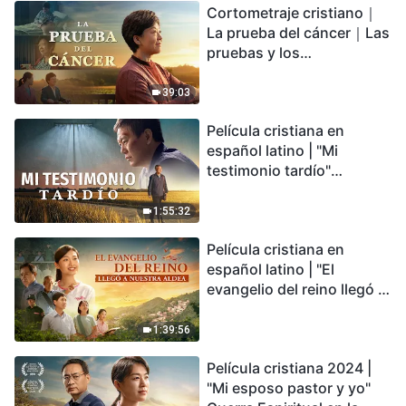
Cortometraje cristiano｜
encontrarás refugio?
La prueba del cáncer｜Las
pruebas y los
refinamientos son
bendiciones de Dios
39:03
Película cristiana en
español latino | "Mi
testimonio tardío"
Testimonio de
arrepentimiento
1:55:32
profundamente
Película cristiana en
conmovedor
español latino | "El
evangelio del reino llegó a
nuestra aldea"
1:39:56
Película cristiana 2024 |
"Mi esposo pastor y yo"