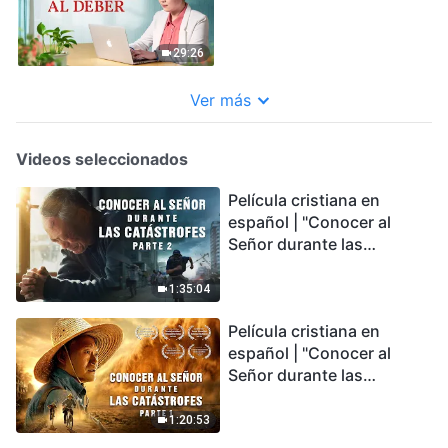
29:26
Ver más
Videos seleccionados
Película cristiana en
español | "Conocer al
Señor durante las
catástrofes" (Parte 2) La
Tierra se enfrenta a una
1:35:04
extinción masiva. ¿Cómo
Película cristiana en
podemos sobrevivir?
español | "Conocer al
Señor durante las
catástrofes" (Parte 1) El
desastre del fin es
1:20:53
irreversible, ¿dónde