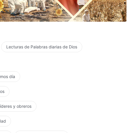
Lecturas de Palabras diarias de Dios
timos día
tos
líderes y obreros
rdad