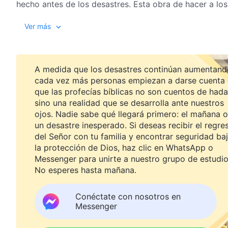
hecho antes de los desastres. Esta obra de hacer a los
que el hombre es capaz de hacer? ¿Cómo hace Dios a 
Ver más
días?
A medida que los desastres continúan aumentand
cada vez más personas empiezan a darse cuenta
que las profecías bíblicas no son cuentos de hada
sino una realidad que se desarrolla ante nuestros
ojos. Nadie sabe qué llegará primero: el mañana o
un desastre inesperado. Si deseas recibir el regre
del Señor con tu familia y encontrar seguridad ba
la protección de Dios, haz clic en WhatsApp o
Messenger para unirte a nuestro grupo de estudio
No esperes hasta mañana.
Conéctate con nosotros en
Messenger