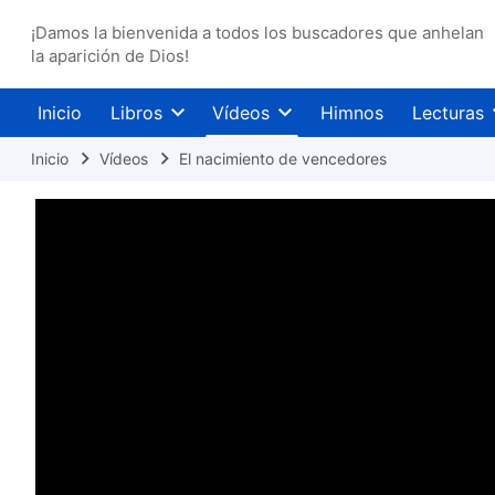
¡Damos la bienvenida a todos los buscadores que anhelan
la aparición de Dios!
Inicio
Libros
Vídeos
Himnos
Lecturas
Inicio
Vídeos
El nacimiento de vencedores