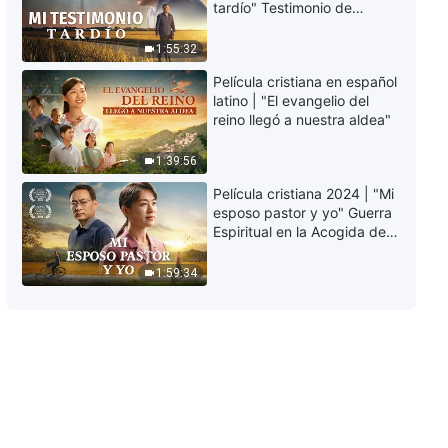
tardío" Testimonio de
arrepentimiento
profundamente
1:55:32
conmovedor
Película cristiana en español
latino | "El evangelio del
reino llegó a nuestra aldea"
1:39:56
Película cristiana 2024 | "Mi
esposo pastor y yo" Guerra
Espiritual en la Acogida del
Regreso del Señor
1:59:34