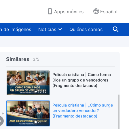
Apps móviles
Español
n de imágenes
Noticias
Quiénes somos
Película cristiana | ¿Por qué el
Señor ha venido antes de las
catástrofes? (Fragmento
Similares
3
/
5
destacado)
10:56
Película cristiana | Cómo forma
Dios un grupo de vencedores
(Fragmento destacado)
15:16
Película cristiana | ¿Cómo surge
un verdadero vencedor?
(Fragmento destacado)
21:35