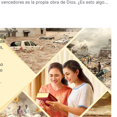
 vencedores es la propia obra de Dios. ¿Es esto algo
este grupo de vencedores en Su obra en los últimos
o,
 de
s,
so
jo
.