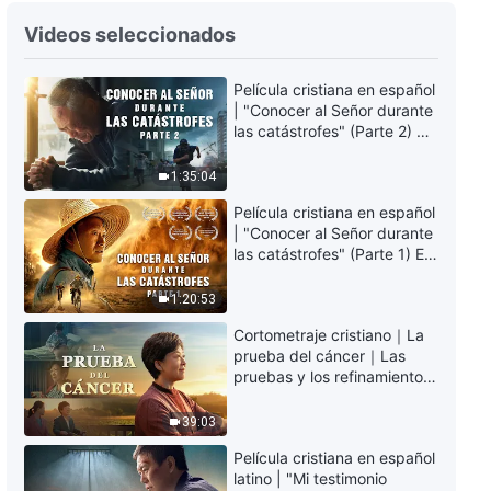
Videos seleccionados
Película cristiana en español
| "Conocer al Señor durante
las catástrofes" (Parte 2) La
Tierra se enfrenta a una
extinción masiva. ¿Cómo
1:35:04
podemos sobrevivir?
Película cristiana en español
| "Conocer al Señor durante
las catástrofes" (Parte 1) El
desastre del fin es
irreversible, ¿dónde
1:20:53
encontrarás refugio?
Cortometraje cristiano｜La
prueba del cáncer｜Las
pruebas y los refinamientos
son bendiciones de Dios
39:03
Película cristiana en español
latino | "Mi testimonio