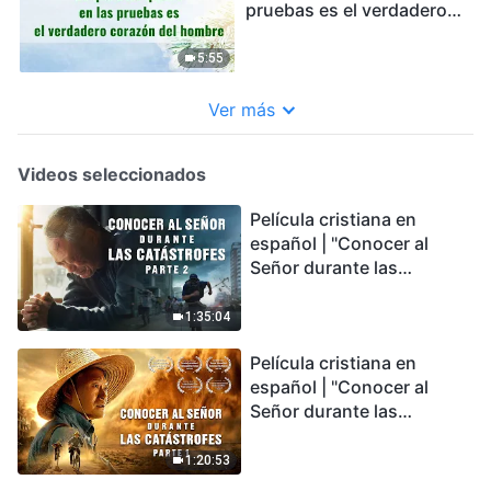
pruebas es el verdadero
corazón del hombre
5:55
Ver más
Videos seleccionados
Película cristiana en
español | "Conocer al
Señor durante las
catástrofes" (Parte 2) La
Tierra se enfrenta a una
1:35:04
extinción masiva. ¿Cómo
Película cristiana en
podemos sobrevivir?
español | "Conocer al
Señor durante las
catástrofes" (Parte 1) El
desastre del fin es
1:20:53
irreversible, ¿dónde