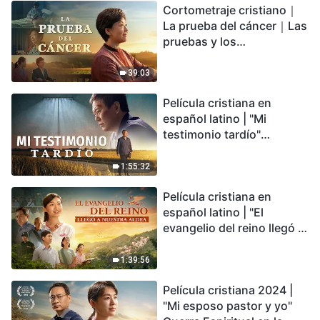
Cortometraje cristiano｜
encontrarás refugio?
La prueba del cáncer｜Las
pruebas y los
refinamientos son
bendiciones de Dios
39:03
Película cristiana en
español latino | "Mi
testimonio tardío"
Testimonio de
arrepentimiento
1:55:32
profundamente
Película cristiana en
conmovedor
español latino | "El
evangelio del reino llegó a
nuestra aldea"
1:39:56
Película cristiana 2024 |
"Mi esposo pastor y yo"