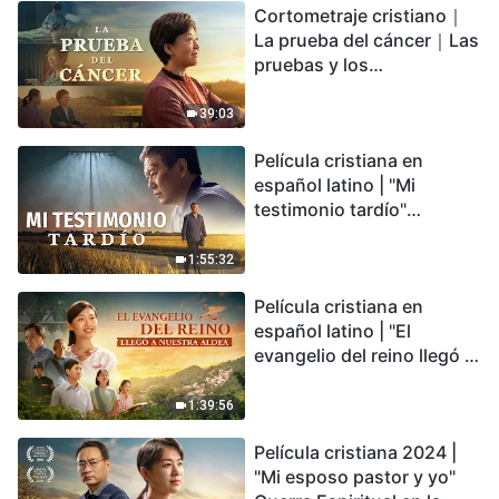
Cortometraje cristiano｜
encontrarás refugio?
La prueba del cáncer｜Las
pruebas y los
refinamientos son
bendiciones de Dios
39:03
Película cristiana en
español latino | "Mi
testimonio tardío"
Testimonio de
arrepentimiento
1:55:32
profundamente
Película cristiana en
conmovedor
español latino | "El
evangelio del reino llegó a
nuestra aldea"
1:39:56
Película cristiana 2024 |
"Mi esposo pastor y yo"