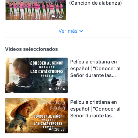
(Canción de alabanza)
3:25
Ver más
Videos seleccionados
Película cristiana en
español | "Conocer al
Señor durante las
catástrofes" (Parte 2) La
Tierra se enfrenta a una
1:35:04
extinción masiva. ¿Cómo
Película cristiana en
podemos sobrevivir?
español | "Conocer al
Señor durante las
catástrofes" (Parte 1) El
desastre del fin es
1:20:53
irreversible, ¿dónde