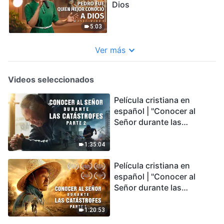
Dios
5:03
Ver más
Videos seleccionados
Película cristiana en
español | "Conocer al
Señor durante las
catástrofes" (Parte 2) La
Tierra se enfrenta a una
1:35:04
extinción masiva. ¿Cómo
Película cristiana en
podemos sobrevivir?
español | "Conocer al
Señor durante las
catástrofes" (Parte 1) El
desastre del fin es
1:20:53
irreversible, ¿dónde