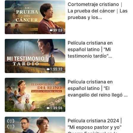
Cortometraje cristiano｜
encontrarás refugio?
La prueba del cáncer｜Las
pruebas y los
refinamientos son
bendiciones de Dios
39:03
Película cristiana en
español latino | "Mi
testimonio tardío"
Testimonio de
arrepentimiento
1:55:32
profundamente
Película cristiana en
conmovedor
español latino | "El
evangelio del reino llegó a
nuestra aldea"
1:39:56
Película cristiana 2024 |
"Mi esposo pastor y yo"