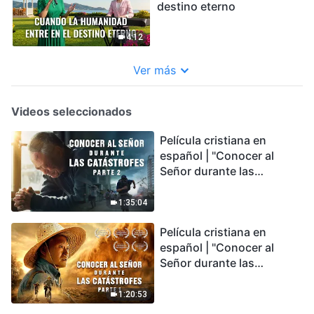
destino eterno
4:12
Ver más
Videos seleccionados
Película cristiana en
español | "Conocer al
Señor durante las
catástrofes" (Parte 2) La
Tierra se enfrenta a una
1:35:04
extinción masiva. ¿Cómo
Película cristiana en
podemos sobrevivir?
español | "Conocer al
Señor durante las
catástrofes" (Parte 1) El
desastre del fin es
1:20:53
irreversible, ¿dónde