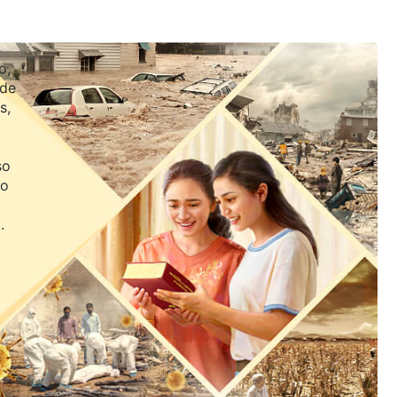
o,
 de
s,
so
jo
.