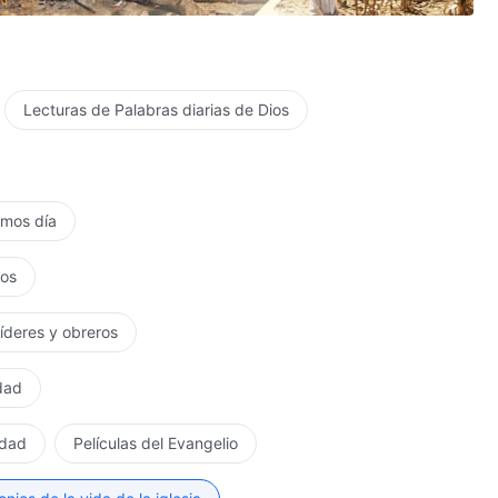
Lecturas de Palabras diarias de Dios
timos día
tos
líderes y obreros
rdad
rdad
Películas del Evangelio