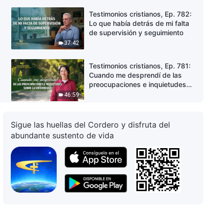
Testimonios cristianos, Ep. 782:
Lo que había detrás de mi falta
de supervisión y seguimiento
37:42
Testimonios cristianos, Ep. 781:
Cuando me desprendí de las
preocupaciones e inquietudes
sobre la enfermedad
46:59
Testimonios cristianos, Ep. 780:
Sigue las huellas del Cordero y disfruta del
Proteger el estatus es
abundante sustento de vida
totalmente vergonzoso
43:04
Testimonios cristianos, Ep. 779:
La difícil senda de la fe de una
chica india
21:12