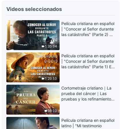
Testimonios cristianos, Ep. 778:
La experiencia de que mi familia
Videos seleccionados
me persiguiera
18:53
Película cristiana en español
| "Conocer al Señor durante
Testimonios cristianos, Ep. 777:
las catástrofes" (Parte 2) La
Cómo me libré de la envidia
Tierra se enfrenta a una
extinción masiva. ¿Cómo
1:35:04
42:00
podemos sobrevivir?
Película cristiana en español
| "Conocer al Señor durante
Testimonios cristianos, Ep. 776:
las catástrofes" (Parte 1) El
Las lecciones que aprendí al
desastre del fin es
escribir una evaluación
irreversible, ¿dónde
1:20:53
30:07
encontrarás refugio?
Cortometraje cristiano｜La
Testimonios cristianos, Ep. 775:
prueba del cáncer｜Las
El dolor que causa compararme
pruebas y los refinamientos
con los demás
son bendiciones de Dios
39:33
39:03
Película cristiana en español
Testimonios cristianos, Ep. 774:
latino | "Mi testimonio