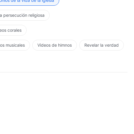
nios de la vida de la iglesia
la persecución religiosa
eos corales
os musicales
Videos de himnos
Revelar la verdad