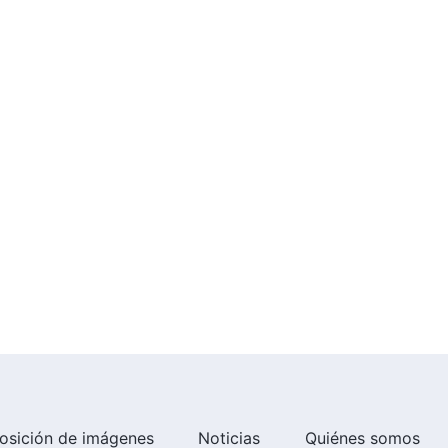
Testimonios cristianos, Ep. 765:
Tras ser destituida, me arrepentí
49:27
Testimonios cristianos, Ep. 764:
Las dolorosas lecciones de
presumir
54:22
Testimonios cristianos, Ep. 763:
Una elección en medio de la
persecución familiar
44:44
Testimonios cristianos, Ep. 762:
Reflexiones sobre la carrera de
locos
31:06
osición de imágenes
Noticias
Quiénes somos