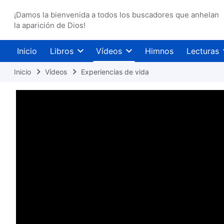
¡Damos la bienvenida a todos los buscadores que anhelan
la aparición de Dios!
Inicio
Libros
Vídeos
Himnos
Lecturas
Inicio
Vídeos
Experiencias de vida