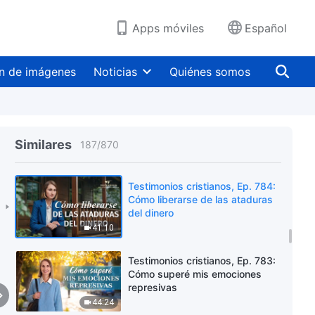
35:49
Apps móviles
Español
Testimonios cristianos, Ep. 786:
Aprendí cómo tratar
correctamente mi deber
n de imágenes
Noticias
Quiénes somos
34:34
Testimonios cristianos, Ep. 785:
Reflexiones sobre la búsqueda
de estatus
Similares
187
/
870
45:09
Testimonios cristianos, Ep. 784:
Cómo liberarse de las ataduras
del dinero
41:10
Testimonios cristianos, Ep. 783:
Cómo superé mis emociones
represivas
44:24