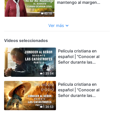
mantengo al margen
cuando ocurren cosas
43:10
Ver más
Videos seleccionados
Película cristiana en
español | "Conocer al
Señor durante las
catástrofes" (Parte 2) La
Tierra se enfrenta a una
1:35:04
extinción masiva. ¿Cómo
Película cristiana en
podemos sobrevivir?
español | "Conocer al
Señor durante las
catástrofes" (Parte 1) El
desastre del fin es
1:20:53
irreversible, ¿dónde