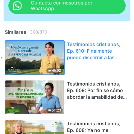
Contacta con nosotros por
WhatsApp
Similares
360
/
870
Testimonios cristianos,
Ep. 610: Finalmente
puedo discernir a las
personas malvadas
46:02
Testimonios cristianos,
Ep. 609: Por fin sé cómo
abordar la amabilidad de
mis padres
51:23
Testimonios cristianos,
Ep. 608: Ya no me