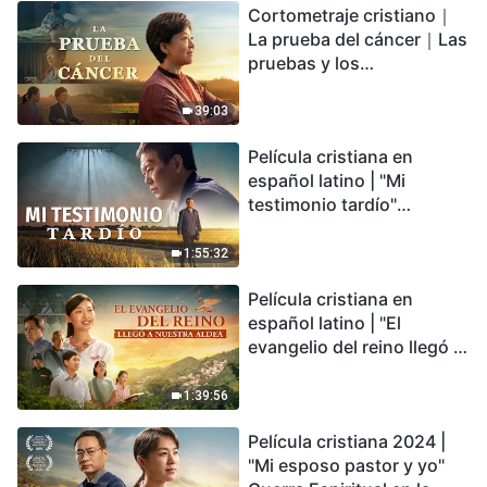
Cortometraje cristiano｜
encontrarás refugio?
La prueba del cáncer｜Las
pruebas y los
refinamientos son
bendiciones de Dios
39:03
Película cristiana en
español latino | "Mi
testimonio tardío"
Testimonio de
arrepentimiento
1:55:32
profundamente
Película cristiana en
conmovedor
español latino | "El
evangelio del reino llegó a
nuestra aldea"
1:39:56
Película cristiana 2024 |
"Mi esposo pastor y yo"