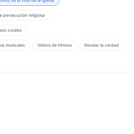
nios de la vida de la iglesia
la persecución religiosa
eos corales
os musicales
Videos de himnos
Revelar la verdad