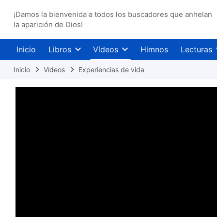
¡Damos la bienvenida a todos los buscadores que anhelan
la aparición de Dios!
Inicio
Libros
Vídeos
Himnos
Lecturas
Inicio
Vídeos
Experiencias de vida