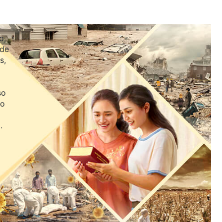
o,
 de
s,
so
jo
.