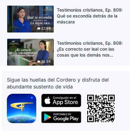
Testimonios cristianos, Ep. 809:
Qué se escondía detrás de la
máscara
32:39
Testimonios cristianos, Ep. 808:
¿Es correcto ser leal con las
cosas que los demás nos
confían?
36:59
Testimonios cristianos, Ep. 807:
Sigue las huellas del Cordero y disfruta del
Después de que mis
abundante sustento de vida
compañeros me denunciaran por
predicar el evangelio
45:18
Testimonios cristianos, Ep. 806:
Superando la oscuridad de
sentirme inferior
40:33