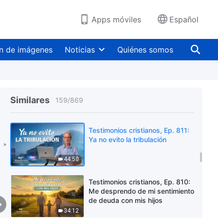
31:20
Apps móviles
Español
Testimonios cristianos, Ep. 813:
Ahora sé cómo tratar a las
personas de manera correcta
n de imágenes
Noticias
Quiénes somos
39:18
Testimonios cristianos, Ep. 812:
Ya no trato de proteger mi
reputación
Similares
159
/
869
36:44
Testimonios cristianos, Ep. 811:
Ya no evito la tribulación
44:50
Testimonios cristianos, Ep. 810:
Me desprendo de mi sentimiento
de deuda con mis hijos
34:12