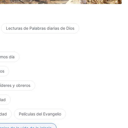
Lecturas de Palabras diarias de Dios
timos día
tos
líderes y obreros
rdad
rdad
Películas del Evangelio