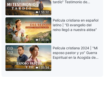
Hablar sobre los defectos de los
tardío" Testimonio de
buenos amigos hace que la
arrepentimiento
amistad sea larga y buena
41:27
profundamente
1:55:32
conmovedor
Película cristiana en español
Testimonios cristianos, Ep. 800:
latino | "El evangelio del
¿Por qué era quisquillosa con mi
reino llegó a nuestra aldea"
deber?
34:28
1:39:56
Película cristiana 2024 | "Mi
Testimonios cristianos, Ep. 799:
esposo pastor y yo" Guerra
Cómo desprenderse de las
Espiritual en la Acogida del
preocupaciones por las
Regreso del Señor
enfermedades
41:16
1:59:34
Testimonios cristianos, Ep. 798:
Cómo desprenderse y permitir
que los hijos aprendan a ser
independientes
44:41
Testimonios cristianos, Ep. 797:
¿Qué carácter hace que una
persona quiera discutir y poner