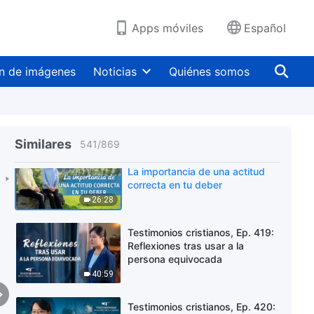
Apps móviles
Español
n de imágenes
Noticias
Quiénes somos
Similares
541
/
869
Testimonios cristianos, Ep. 418:
La importancia de una actitud
correcta en tu deber
26:28
Testimonios cristianos, Ep. 419:
Reflexiones tras usar a la
persona equivocada
40:59
Testimonios cristianos, Ep. 420: