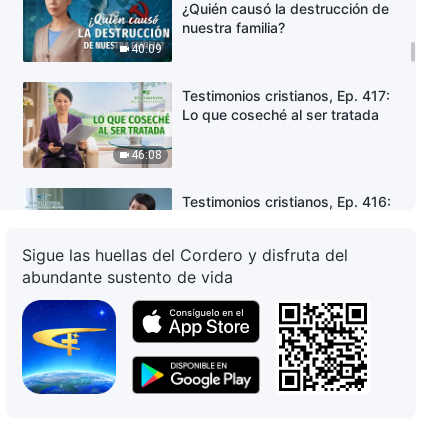
¿Quién causó la destrucción de
nuestra familia?
40:09
Testimonios cristianos, Ep. 417:
Lo que coseché al ser tratada
46:08
Testimonios cristianos, Ep. 416:
Fui revelada cuando enfrenté los
ajustes de personal
Sigue las huellas del Cordero y disfruta del
35:40
abundante sustento de vida
Testimonios cristianos, Ep. 415:
Ahora sé qué es realmente la
buena humanidad
32:39
Testimonios cristianos, Ep. 414:
Liberado de la envidia