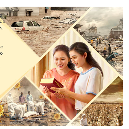
o,
 de
s,
so
jo
.