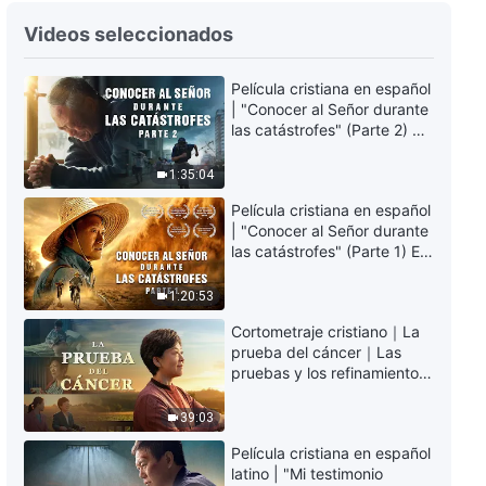
36:39
Videos seleccionados
Testimonios cristianos, Ep. 413:
Película cristiana en español
Un dolor irremediable
| "Conocer al Señor durante
las catástrofes" (Parte 2) La
37:54
Tierra se enfrenta a una
extinción masiva. ¿Cómo
1:35:04
podemos sobrevivir?
Testimonios cristianos, Ep. 410:
Película cristiana en español
Beneficios obtenidos mediante
| "Conocer al Señor durante
la adversidad
las catástrofes" (Parte 1) El
30:01
desastre del fin es
irreversible, ¿dónde
1:20:53
Testimonios cristianos, Ep. 411:
encontrarás refugio?
Una deshonra de mi pasado
Cortometraje cristiano｜La
prueba del cáncer｜Las
pruebas y los refinamientos
47:29
son bendiciones de Dios
39:03
Testimonios cristianos, Ep. 409:
Lo que gané al escribir mi
Película cristiana en español
testimonio
latino | "Mi testimonio