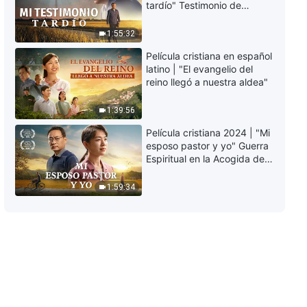
38:31
tardío" Testimonio de
arrepentimiento
profundamente
Testimonios cristianos, Ep. 407:
1:55:32
conmovedor
Las consecuencias de la
Película cristiana en español
autopreservación
latino | "El evangelio del
30:24
reino llegó a nuestra aldea"
Testimonios cristianos, Ep. 408:
1:39:56
La mentalidad correcta para
compartir el evangelio
Película cristiana 2024 | "Mi
esposo pastor y yo" Guerra
41:13
Espiritual en la Acogida del
Regreso del Señor
Testimonios cristianos, Ep. 406:
1:59:34
El engaño y el recelo solo traen
sufrimiento
34:26
Testimonios cristianos, Ep. 404:
Por qué era tan arrogante
36:15