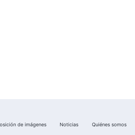
Testimonios cristianos, Ep. 399:
A punto de apoyar a un
anticristo
30:21
Testimonios cristianos, Ep. 400:
No te dejes atrapar por los celos
34:33
Testimonios cristianos, Ep. 397:
Así denuncié a un anticristo
53:31
Testimonios cristianos, Ep. 398:
Reflexiones de una "buena líder"
31:03
osición de imágenes
Noticias
Quiénes somos
Testimonios cristianos, Ep. 396:
¿Qué actitud se encuentra