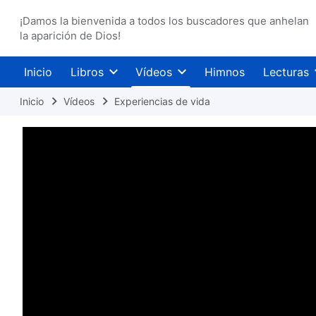
¡Damos la bienvenida a todos los buscadores que anhelan
la aparición de Dios!
Inicio
Libros
Vídeos
Himnos
Lecturas
Inicio
Vídeos
Experiencias de vida