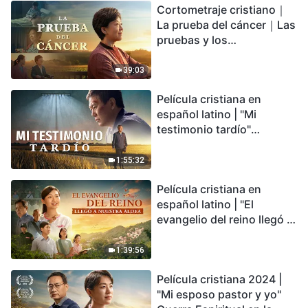
Cortometraje cristiano｜
encontrarás refugio?
La prueba del cáncer｜Las
pruebas y los
refinamientos son
bendiciones de Dios
39:03
Película cristiana en
español latino | "Mi
testimonio tardío"
Testimonio de
arrepentimiento
1:55:32
profundamente
Película cristiana en
conmovedor
español latino | "El
evangelio del reino llegó a
nuestra aldea"
1:39:56
Película cristiana 2024 |
"Mi esposo pastor y yo"