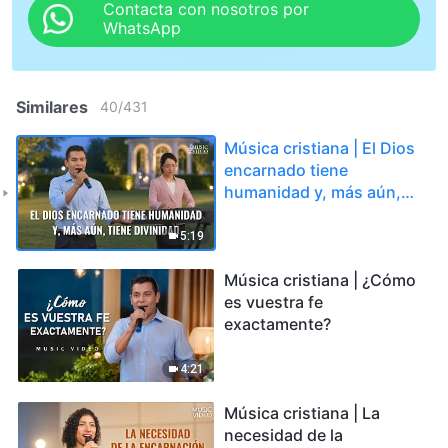
Contacta con nosotros por
WhatsApp
Similares
40
/
431
Música cristiana | El Dios
encarnado tiene
humanidad y, más aún,
tiene divinidad
5:19
Música cristiana | ¿Cómo
es vuestra fe
exactamente?
4:21
Música cristiana | La
necesidad de la