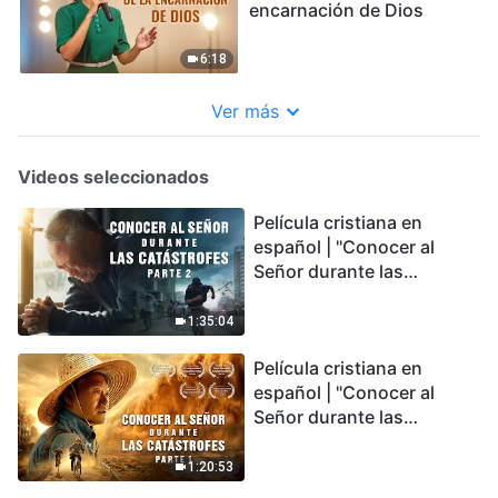
encarnación de Dios
6:18
Ver más
Videos seleccionados
Película cristiana en
español | "Conocer al
Señor durante las
catástrofes" (Parte 2) La
Tierra se enfrenta a una
1:35:04
extinción masiva. ¿Cómo
Película cristiana en
podemos sobrevivir?
español | "Conocer al
Señor durante las
catástrofes" (Parte 1) El
desastre del fin es
1:20:53
irreversible, ¿dónde