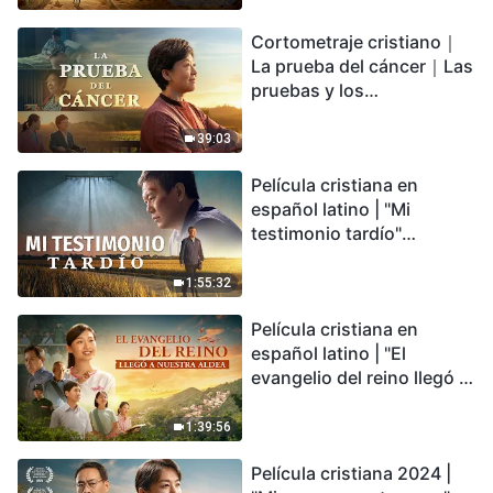
irreversible, ¿dónde
Cortometraje cristiano｜
encontrarás refugio?
La prueba del cáncer｜Las
pruebas y los
refinamientos son
bendiciones de Dios
39:03
Película cristiana en
español latino | "Mi
testimonio tardío"
Testimonio de
arrepentimiento
1:55:32
profundamente
Película cristiana en
conmovedor
español latino | "El
evangelio del reino llegó a
nuestra aldea"
1:39:56
Película cristiana 2024 |