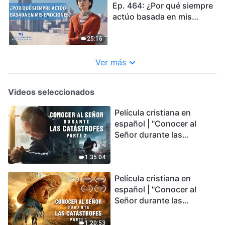
Ep. 464: ¿Por qué siempre
actúo basada en mis
emociones?
25:16
Ver más
Videos seleccionados
Película cristiana en
español | "Conocer al
Señor durante las
catástrofes" (Parte 2) La
Tierra se enfrenta a una
1:35:04
extinción masiva. ¿Cómo
Película cristiana en
podemos sobrevivir?
español | "Conocer al
Señor durante las
catástrofes" (Parte 1) El
desastre del fin es
1:20:53