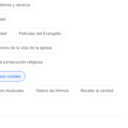
líderes y obreros
rdad
rdad
Películas del Evangelio
nios de la vida de la iglesia
se colapsa,
la persecución religiosa
eos corales
os musicales
Videos de himnos
Revelar la verdad