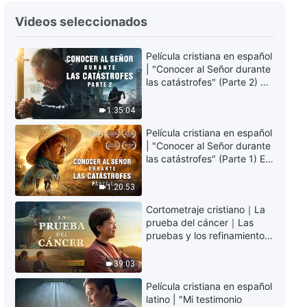
Videos seleccionados
Película cristiana en español
| "Conocer al Señor durante
las catástrofes" (Parte 2) La
Tierra se enfrenta a una
extinción masiva. ¿Cómo
1:35:04
podemos sobrevivir?
Película cristiana en español
| "Conocer al Señor durante
las catástrofes" (Parte 1) El
desastre del fin es
irreversible, ¿dónde
1:20:53
encontrarás refugio?
Cortometraje cristiano｜La
prueba del cáncer｜Las
pruebas y los refinamientos
son bendiciones de Dios
39:03
Película cristiana en español
latino | "Mi testimonio