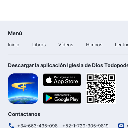
Recomendación:
La
canción cristiana
más hermosa 2018 | El carácter de
https://www.youtube.com/watch?v=wzMn9avgsng
Menú
Inicio
Libros
Vídeos
Himnos
Lectu
Descargar la aplicación Iglesia de Dios Todopod
Contáctanos
+34-663-435-098
+52-1-729-305-9819