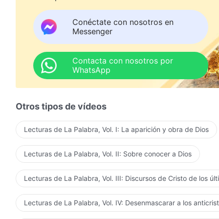
¡Oh, Sion! (¡Oh, Sion!) ¡Oh, Sion! (¡Oh, Sion!)
Conéctate con nosotros en
Messenger
¡Levanta tu triunfante bandera para celebrar a Dios!
¡Canta tu triunfante canción de victoria y esparce el 
Contacta con nosotros por
WhatsApp
¡Todas las cosas en la tierra!
¡Ahora purificaos en sacrifico para Dios!
Otros tipos de vídeos
¡Estrellas en el cielo!
Lecturas de La Palabra, Vol. I: La aparición y obra de Dios
¡Ahora regresad a vuestros lugares
Lecturas de La Palabra, Vol. II: Sobre conocer a Dios
y mostrad la grandeza de Dios en el firmamento!
¡Dios atiende a las voces de la gente en la tierra,
Lecturas de La Palabra, Vol. III: Discursos de Cristo de los úl
que derrama amor y reverencia infinitos por Él en canc
Lecturas de La Palabra, Vol. IV: Desenmascarar a los anticris
En este día, mientras todas las cosas rejuvenecen,