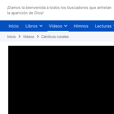
¡Damos la bienvenida a todos los buscadores que anhelan
la aparición de Dios!
Inicio
Libros
Vídeos
Himnos
Lecturas
Inicio
Vídeos
Cánticos corales