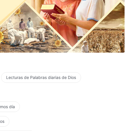
santo nombre de Dios!
Lecturas de Palabras diarias de Dios
timos día
ión!
tos