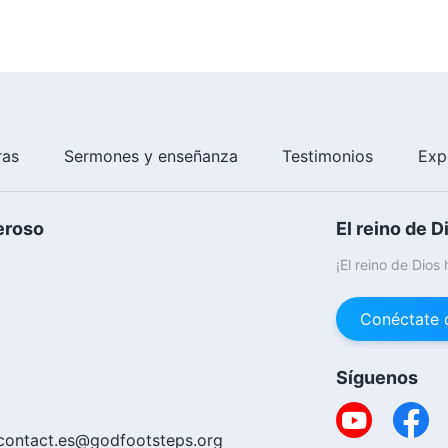
 Dios es grande y noble
ras
Sermones y enseñanza
Testimonios
Exp
eroso
El reino de D
¡El reino de Dios
Conéctate 
Síguenos
contact.es@godfootsteps.org