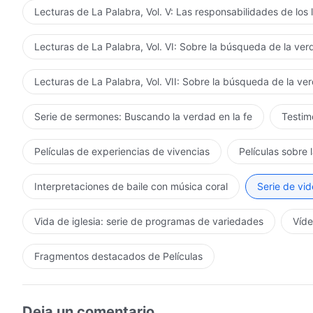
Lecturas de La Palabra, Vol. V: Las responsabilidades de los 
Dios viene a caminar por la tierra.
Lecturas de La Palabra, Vol. VI: Sobre la búsqueda de la ve
¡En este momento, las flores florecen,
Lecturas de La Palabra, Vol. VII: Sobre la búsqueda de la ve
los pájaros cantan, toda la vida está llena de júbilo!
¡Los pájaros cantan, toda la vida está llena de júbilo!
Serie de sermones: Buscando la verdad en la fe
Testimo
En el sonido del saludo del reino, el reino de Satanás 
Películas de experiencias de vivencias
Películas sobre 
destruido en el coro resonante del himno del reino.
Interpretaciones de baile con música coral
Serie de vid
¡Y nunca más se levantará!
Vida de iglesia: serie de programas de variedades
Víde
III
¿Quién en la tierra se atreve a levantarse y resistirse?
Fragmentos destacados de Películas
Al descender a la tierra Dios trae ardor, trae ira,
Deja un comentario