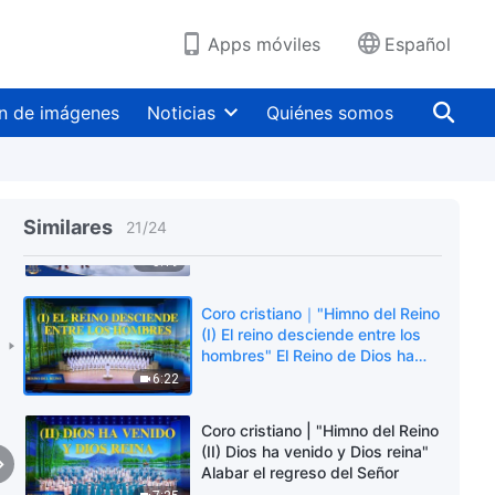
incluso más divinidad (Himno
coral)
9:32
Apps móviles
Español
Música cristiana 2023 | Dios ha
aparecido en el Este del mundo
n de imágenes
Noticias
Quiénes somos
con gloria (Himno coral)
8:07
Coro cristiano 2023 | El juicio de
Dios se revela completamente
Similares
21
/
24
5:19
Coro cristiano｜"Himno del Reino
(I) El reino desciende entre los
hombres" El Reino de Dios ha
venido
6:22
Coro cristiano | "Himno del Reino
(II) Dios ha venido y Dios reina"
Alabar el regreso del Señor