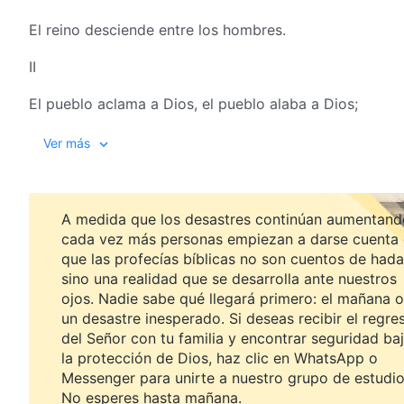
El reino desciende entre los hombres.
II
El pueblo aclama a Dios, el pueblo alaba a Dios;
todas las bocas nombran al único Dios verdadero,
Ver más
toda la gente alza sus ojos para observar las obras de
El reino desciende entre los hombres.
A medida que los desastres continúan aumentand
cada vez más personas empiezan a darse cuenta
La persona de Dios es rica y abundante (rica y abunda
que las profecías bíblicas no son cuentos de hada
sino una realidad que se desarrolla ante nuestros
¿Quién no celebraría por esto?
ojos. Nadie sabe qué llegará primero: el mañana o
un desastre inesperado. Si deseas recibir el regre
(¿Quién no celebraría por esto?)
del Señor con tu familia y encontrar seguridad ba
la protección de Dios, haz clic en WhatsApp o
¿Quién no danzaría con alegría por esto?
Messenger para unirte a nuestro grupo de estudio
No esperes hasta mañana.
(¿Quién no danzaría con alegría por esto?)