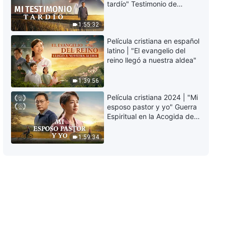
tardío" Testimonio de
arrepentimiento
profundamente
1:55:32
conmovedor
Película cristiana en español
latino | "El evangelio del
reino llegó a nuestra aldea"
1:39:56
Película cristiana 2024 | "Mi
esposo pastor y yo" Guerra
Espiritual en la Acogida del
Regreso del Señor
1:59:34