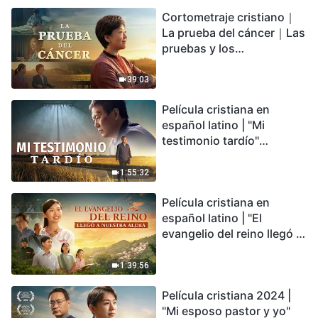
irreversible, ¿dónde
Cortometraje cristiano｜
encontrarás refugio?
La prueba del cáncer｜Las
pruebas y los
refinamientos son
bendiciones de Dios
39:03
Película cristiana en
español latino | "Mi
testimonio tardío"
Testimonio de
arrepentimiento
1:55:32
profundamente
Película cristiana en
conmovedor
español latino | "El
evangelio del reino llegó a
nuestra aldea"
1:39:56
Película cristiana 2024 |
"Mi esposo pastor y yo"