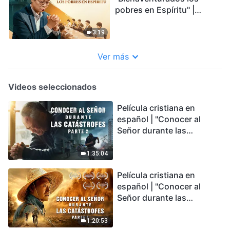
pobres en Espíritu" |
Tráiler
3:19
Ver más
Videos seleccionados
Película cristiana en
español | "Conocer al
Señor durante las
catástrofes" (Parte 2) La
Tierra se enfrenta a una
1:35:04
extinción masiva. ¿Cómo
Película cristiana en
podemos sobrevivir?
español | "Conocer al
Señor durante las
catástrofes" (Parte 1) El
desastre del fin es
1:20:53