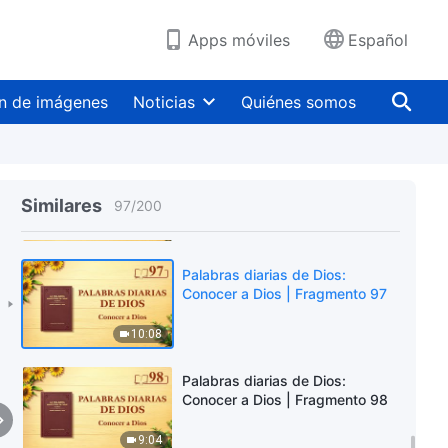
13:37
Apps móviles
Español
Palabras diarias de Dios:
Conocer a Dios | Fragmento 95
n de imágenes
Noticias
Quiénes somos
5:22
Palabras diarias de Dios:
Conocer a Dios | Fragmento 96
Similares
97
/
200
13:36
Palabras diarias de Dios:
Conocer a Dios | Fragmento 97
10:08
Palabras diarias de Dios:
Conocer a Dios | Fragmento 98
9:04