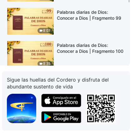
Palabras diarias de Dios:
Conocer a Dios | Fragmento 99
8:07
Palabras diarias de Dios:
Conocer a Dios | Fragmento 100
8:35
Palabras diarias de Dios:
Sigue las huellas del Cordero y disfruta del
Conocer a Dios | Fragmento 101
abundante sustento de vida
9:00
Palabras diarias de Dios:
Conocer a Dios | Fragmento 102
3:42