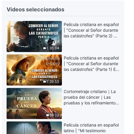
Palabras diarias de Dios:
Videos seleccionados
Conocer a Dios | Fragmento 103
11:41
Película cristiana en español
| "Conocer al Señor durante
las catástrofes" (Parte 2) La
Palabras diarias de Dios:
Tierra se enfrenta a una
Conocer a Dios | Fragmento 104
extinción masiva. ¿Cómo
1:35:04
podemos sobrevivir?
11:37
Película cristiana en español
| "Conocer al Señor durante
Palabras diarias de Dios:
las catástrofes" (Parte 1) El
Conocer a Dios | Fragmento 105
desastre del fin es
irreversible, ¿dónde
1:20:53
7:13
encontrarás refugio?
Cortometraje cristiano｜La
prueba del cáncer｜Las
Palabras diarias de Dios:
pruebas y los refinamientos
Conocer a Dios | Fragmento 106
son bendiciones de Dios
39:03
14:36
Película cristiana en español
latino | "Mi testimonio
Palabras diarias de Dios: