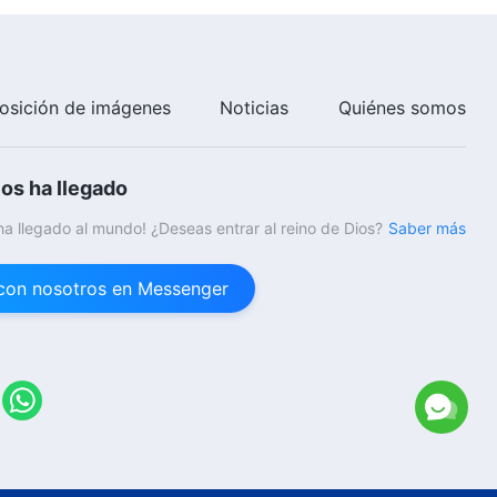
Palabras diarias de Dios:
Conocer a Dios | Fragmento 120
15:31
osición de imágenes
Noticias
Quiénes somos
Palabras diarias de Dios:
Conocer a Dios | Fragmento 121
ios ha llegado
10:21
 ha llegado al mundo! ¿Deseas entrar al reino de Dios?
Saber más
Palabras diarias de Dios:
Conocer a Dios | Fragmento 122
con nosotros en Messenger
11:26
Palabras diarias de Dios:
Conocer a Dios | Fragmento 123
8:24