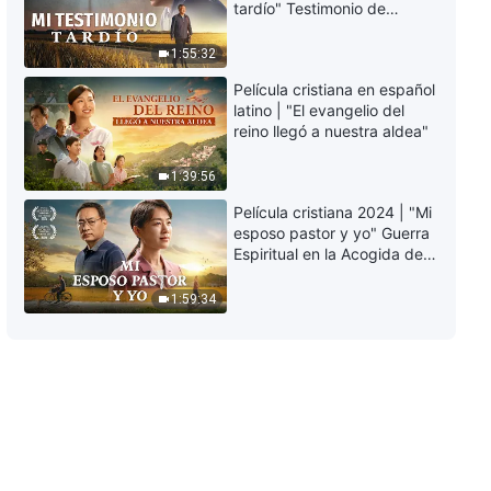
tardío" Testimonio de
Conocer a Dios | Fragmento 107
arrepentimiento
profundamente
1:55:32
6:12
conmovedor
Película cristiana en español
Palabras diarias de Dios:
latino | "El evangelio del
Conocer a Dios | Fragmento 108
reino llegó a nuestra aldea"
10:03
1:39:56
Película cristiana 2024 | "Mi
Palabras diarias de Dios:
esposo pastor y yo" Guerra
Conocer a Dios | Fragmento 109
Espiritual en la Acogida del
Regreso del Señor
7:13
1:59:34
Palabras diarias de Dios:
Conocer a Dios | Fragmento 110
5:51
Palabras diarias de Dios:
Conocer a Dios | Fragmento 111