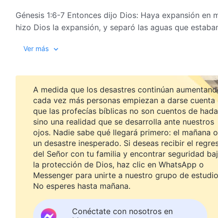
Génesis 1:6-7 Entonces dijo Dios: Haya expansión en m
hizo Dios la expansión, y separó las aguas que estaba
sobre la expansión. Y fue así.
Ver más
Génesis 1:9-11 Entonces dijo Dios: Júntense en un luga
aparezca lo seco. Y fue así. Y llamó Dios a lo seco tie
que era bueno. Y dijo Dios: Produzca la tierra vegetaci
A medida que los desastres continúan aumentand
fruto sobre la tierra según su género, con su semilla en 
cada vez más personas empiezan a darse cuenta
que las profecías bíblicas no son cuentos de hada
Génesis 1:14-15 Entonces dijo Dios: Haya lumbreras en 
sino una realidad que se desarrolla ante nuestros
noche, y sean para señales y para estaciones y para dí
ojos. Nadie sabe qué llegará primero: el mañana o
de los cielos para alumbrar sobre la tierra. Y fue así.
un desastre inesperado. Si deseas recibir el regre
del Señor con tu familia y encontrar seguridad ba
Génesis 1:20-21 Entonces dijo Dios: Llénense las aguas
la protección de Dios, haz clic en WhatsApp o
sobre la tierra en la abierta expansión de los cielos.
Messenger para unirte a nuestro grupo de estudio
viviente que se mueve, de los cuales están llenas las
No esperes hasta mañana.
vio Dios que era bueno.
Conéctate con nosotros en
Génesis 1:24-25 Entonces dijo Dios: Produzca la tierra