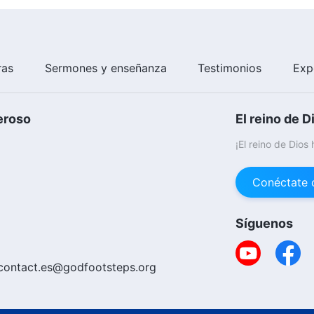
ras
Sermones y enseñanza
Testimonios
Exp
eroso
El reino de D
¡El reino de Dios
Conéctate 
Síguenos
contact.es@godfootsteps.org