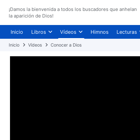
¡Damos la bienvenida a todos los buscadores que anhelan
la aparición de Dios!
Inicio
Libros
Vídeos
Himnos
Lecturas
Inicio
Vídeos
Conocer a Dios