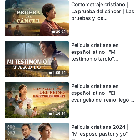
Cortometraje cristiano｜
encontrarás refugio?
La prueba del cáncer｜Las
pruebas y los
refinamientos son
bendiciones de Dios
39:03
Película cristiana en
español latino | "Mi
testimonio tardío"
Testimonio de
arrepentimiento
1:55:32
profundamente
Película cristiana en
conmovedor
español latino | "El
evangelio del reino llegó a
nuestra aldea"
1:39:56
Película cristiana 2024 |
"Mi esposo pastor y yo"