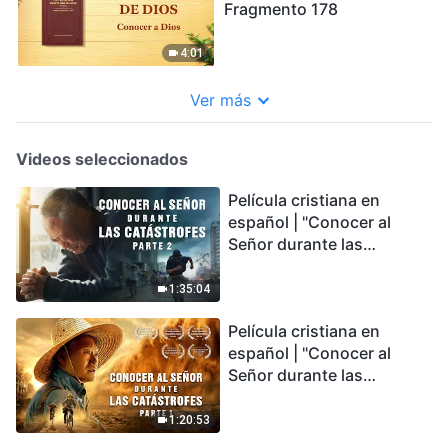
Fragmento 178
4:01
Ver más
Videos seleccionados
Película cristiana en
español | "Conocer al
Señor durante las
catástrofes" (Parte 2) La
Tierra se enfrenta a una
1:35:04
extinción masiva. ¿Cómo
Película cristiana en
podemos sobrevivir?
español | "Conocer al
Señor durante las
catástrofes" (Parte 1) El
desastre del fin es
1:20:53
irreversible, ¿dónde