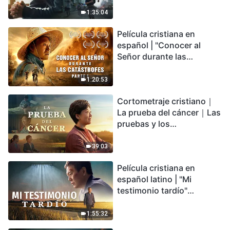
catástrofes" (Parte 2) La
Tierra se enfrenta a una
1:35:04
extinción masiva. ¿Cómo
Película cristiana en
podemos sobrevivir?
español | "Conocer al
Señor durante las
catástrofes" (Parte 1) El
desastre del fin es
1:20:53
irreversible, ¿dónde
Cortometraje cristiano｜
encontrarás refugio?
La prueba del cáncer｜Las
pruebas y los
refinamientos son
bendiciones de Dios
39:03
Película cristiana en
español latino | "Mi
testimonio tardío"
Testimonio de
arrepentimiento
1:55:32
profundamente