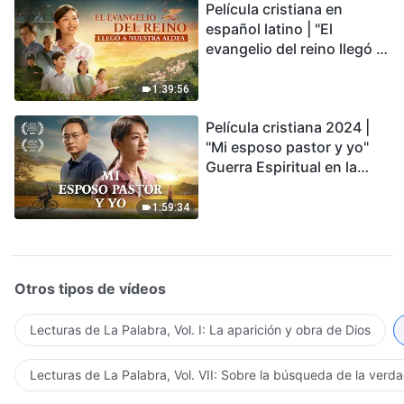
Película cristiana en
conmovedor
español latino | "El
evangelio del reino llegó a
nuestra aldea"
1:39:56
Película cristiana 2024 |
"Mi esposo pastor y yo"
Guerra Espiritual en la
Acogida del Regreso del
Señor
1:59:34
Otros tipos de vídeos
Lecturas de La Palabra, Vol. I: La aparición y obra de Dios
Lecturas de La Palabra, Vol. VII: Sobre la búsqueda de la verd