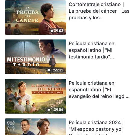
Cortometraje cristiano｜
encontrarás refugio?
La prueba del cáncer｜Las
pruebas y los
refinamientos son
bendiciones de Dios
39:03
Película cristiana en
español latino | "Mi
testimonio tardío"
Testimonio de
arrepentimiento
1:55:32
profundamente
Película cristiana en
conmovedor
español latino | "El
evangelio del reino llegó a
nuestra aldea"
1:39:56
Película cristiana 2024 |
"Mi esposo pastor y yo"