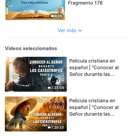
Fragmento 178
9:15
Ver más
Videos seleccionados
Película cristiana en
español | "Conocer al
Señor durante las
catástrofes" (Parte 2) La
Tierra se enfrenta a una
1:35:04
extinción masiva. ¿Cómo
Película cristiana en
podemos sobrevivir?
español | "Conocer al
Señor durante las
catástrofes" (Parte 1) El
desastre del fin es
1:20:53
irreversible, ¿dónde