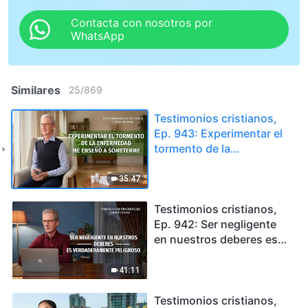
Contacta con nosotros por
WhatsApp
Similares
25
/
869
Testimonios cristianos,
Ep. 943: Experimentar el
tormento de la
enfermedad me enseñó a
someterme
35:47
Testimonios cristianos,
Ep. 942: Ser negligente
en nuestros deberes es
verdaderamente
peligroso
41:11
Testimonios cristianos,