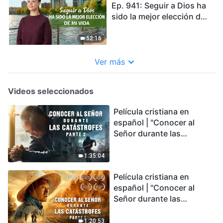
Ep. 941: Seguir a Dios ha
sido la mejor elección de
mi vida
52:16
Ver más
Videos seleccionados
Película cristiana en
español | "Conocer al
Señor durante las
catástrofes" (Parte 2) La
Tierra se enfrenta a una
1:35:04
extinción masiva. ¿Cómo
Película cristiana en
podemos sobrevivir?
español | "Conocer al
Señor durante las
catástrofes" (Parte 1) El
desastre del fin es
1:20:53