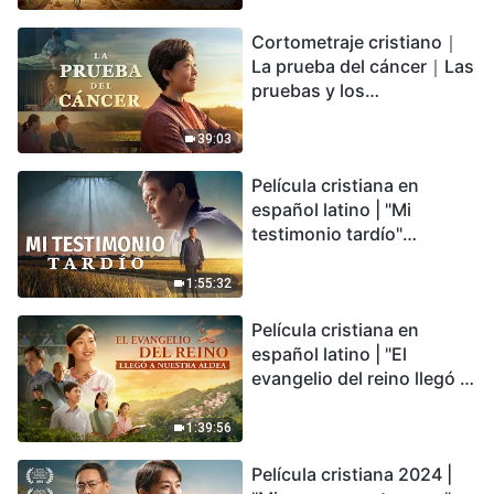
irreversible, ¿dónde
Cortometraje cristiano｜
encontrarás refugio?
La prueba del cáncer｜Las
pruebas y los
refinamientos son
bendiciones de Dios
39:03
Película cristiana en
español latino | "Mi
testimonio tardío"
Testimonio de
arrepentimiento
1:55:32
profundamente
Película cristiana en
conmovedor
español latino | "El
evangelio del reino llegó a
nuestra aldea"
1:39:56
Película cristiana 2024 |