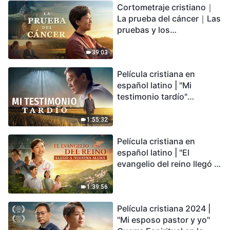
Cortometraje cristiano｜
encontrarás refugio?
La prueba del cáncer｜Las
pruebas y los
refinamientos son
bendiciones de Dios
39:03
Película cristiana en
español latino | "Mi
testimonio tardío"
Testimonio de
arrepentimiento
1:55:32
profundamente
Película cristiana en
conmovedor
español latino | "El
evangelio del reino llegó a
nuestra aldea"
1:39:56
Película cristiana 2024 |
"Mi esposo pastor y yo"