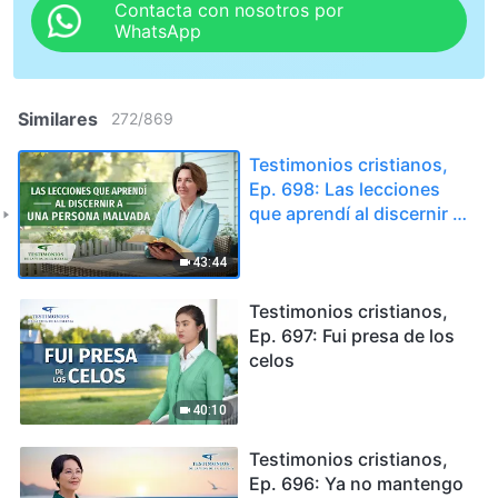
Contacta con nosotros por
WhatsApp
Similares
272
/
869
Testimonios cristianos,
Ep. 698: Las lecciones
que aprendí al discernir a
una persona malvada
43:44
Testimonios cristianos,
Ep. 697: Fui presa de los
celos
40:10
Testimonios cristianos,
Ep. 696: Ya no mantengo