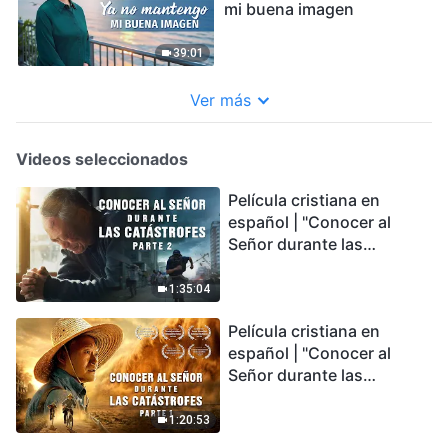
mi buena imagen
39:01
Ver más
Videos seleccionados
Película cristiana en
español | "Conocer al
Señor durante las
catástrofes" (Parte 2) La
Tierra se enfrenta a una
1:35:04
extinción masiva. ¿Cómo
Película cristiana en
podemos sobrevivir?
español | "Conocer al
Señor durante las
catástrofes" (Parte 1) El
desastre del fin es
1:20:53
irreversible, ¿dónde