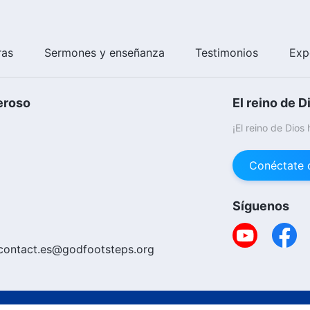
ras
Sermones y enseñanza
Testimonios
Exp
eroso
El reino de D
¡El reino de Dios
Conéctate 
Síguenos
contact.es@godfootsteps.org
Copyright © 20
ica De Cookies