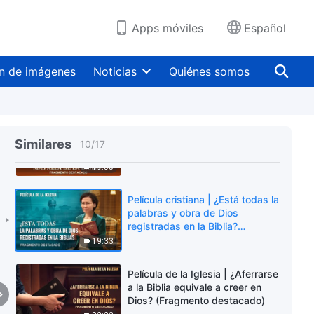
palabras u obras de Dios
además de las de la Biblia?
11:10
Apps móviles
Español
(Fragmento destacado)
Película de la Iglesia | ¿No hay
palabras ni obras de Dios fuera
n de imágenes
Noticias
Quiénes somos
de la Biblia? (Fragmento
destacado)
8:50
Película cristiana | ¿Existe la
palabra de Dios más allá de la
Similares
10
/
17
Biblia? (Fragmento destacado)
19:55
Película cristiana | ¿Está todas la
palabras y obra de Dios
registradas en la Biblia?
(Fragmento destacado)
19:33
Película de la Iglesia | ¿Aferrarse
a la Biblia equivale a creer en
Dios? (Fragmento destacado)