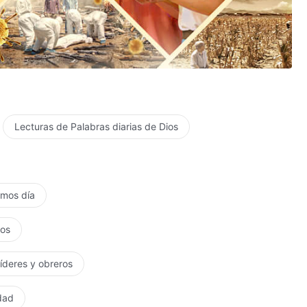
Lecturas de Palabras diarias de Dios
timos día
tos
líderes y obreros
rdad