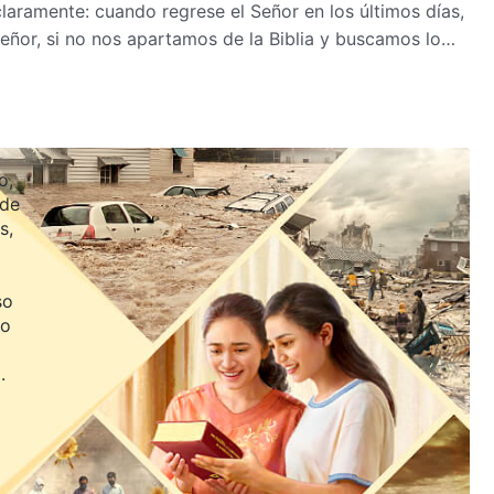
laramente: cuando regrese el Señor en los últimos días,
Señor, si no nos apartamos de la Biblia y buscamos lo
 recibir al Señor?
o,
 de
s,
so
jo
.