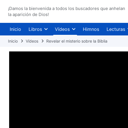
¡Damos la bienvenida a todos los buscadores que anhelan
la aparición de Dios!
Inicio
Libros
Vídeos
Himnos
Lecturas
Inicio
Vídeos
Revelar el misterio sobre la Biblia