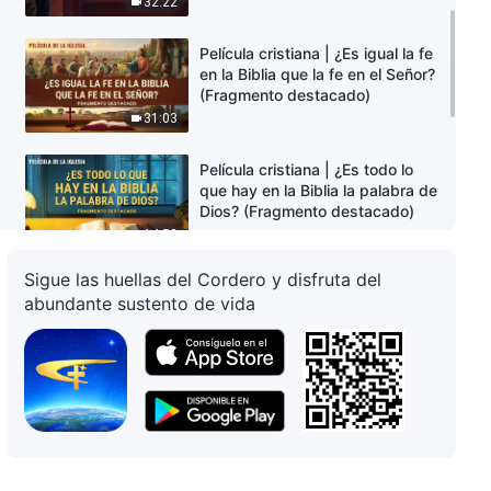
32:22
Película cristiana | ¿Es igual la fe
en la Biblia que la fe en el Señor?
(Fragmento destacado)
31:03
Película cristiana | ¿Es todo lo
que hay en la Biblia la palabra de
Dios? (Fragmento destacado)
14:58
Sigue las huellas del Cordero y disfruta del
Película cristiana | ¿Cómo
abundante sustento de vida
reciben al Señor las vírgenes
prudentes? (Fragmento
destacado)
10:26
Película cristiana | El debate
sobre el tema "¿Está inspirada
por Dios la Biblia?" (Fragmento
destacado)
16:15