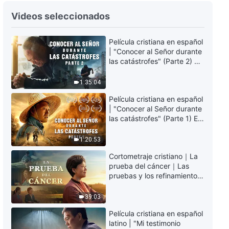
Película cristiana | ¿Están en la
Videos seleccionados
Biblia toda la obra y todas las
palabras de Dios? (Fragmento
Película cristiana en español
destacado)
21:09
| "Conocer al Señor durante
las catástrofes" (Parte 2) La
Película cristiana | ¿Qué relación
Tierra se enfrenta a una
hay entre Dios y la Biblia?
extinción masiva. ¿Cómo
1:35:04
(Fragmento destacado)
podemos sobrevivir?
41:15
Película cristiana en español
| "Conocer al Señor durante
las catástrofes" (Parte 1) El
desastre del fin es
irreversible, ¿dónde
1:20:53
encontrarás refugio?
Cortometraje cristiano｜La
prueba del cáncer｜Las
pruebas y los refinamientos
son bendiciones de Dios
39:03
Película cristiana en español
latino | "Mi testimonio