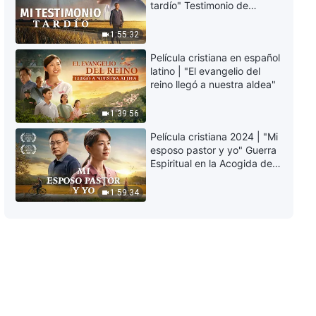
tardío" Testimonio de
arrepentimiento
profundamente
1:55:32
conmovedor
Película cristiana en español
latino | "El evangelio del
reino llegó a nuestra aldea"
1:39:56
Película cristiana 2024 | "Mi
esposo pastor y yo" Guerra
Espiritual en la Acogida del
Regreso del Señor
1:59:34