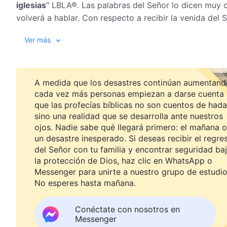
iglesias
" LBLA®. Las palabras del Señor lo dicen muy c
volverá a hablar. Con respecto a recibir la venida del 
que dice el Espíritu a las iglesias, ¿seremos capaces de
Ver más
A medida que los desastres continúan aumentand
cada vez más personas empiezan a darse cuenta
que las profecías bíblicas no son cuentos de hada
sino una realidad que se desarrolla ante nuestros
ojos. Nadie sabe qué llegará primero: el mañana o
un desastre inesperado. Si deseas recibir el regre
del Señor con tu familia y encontrar seguridad ba
la protección de Dios, haz clic en WhatsApp o
Messenger para unirte a nuestro grupo de estudio
No esperes hasta mañana.
Conéctate con nosotros en
Messenger