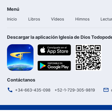
Menú
Inicio
Libros
Vídeos
Himnos
Lectu
Descargar la aplicación Iglesia de Dios Todopod
Contáctanos
+34-663-435-098
+52-1-729-305-9819
Términos de uso
Política de privacidad
Créditos
Polít