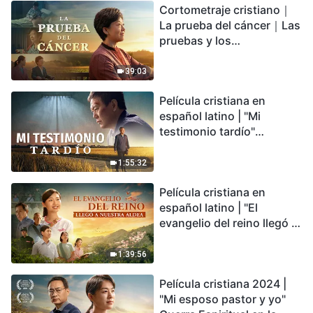
Cortometraje cristiano｜
encontrarás refugio?
La prueba del cáncer｜Las
pruebas y los
refinamientos son
bendiciones de Dios
39:03
Película cristiana en
español latino | "Mi
testimonio tardío"
Testimonio de
arrepentimiento
1:55:32
profundamente
Película cristiana en
conmovedor
español latino | "El
evangelio del reino llegó a
nuestra aldea"
1:39:56
Película cristiana 2024 |
"Mi esposo pastor y yo"