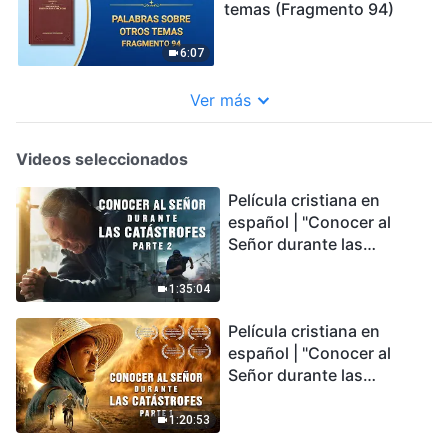
temas (Fragmento 94)
6:07
Ver más
Videos seleccionados
Película cristiana en
español | "Conocer al
Señor durante las
catástrofes" (Parte 2) La
Tierra se enfrenta a una
1:35:04
extinción masiva. ¿Cómo
Película cristiana en
podemos sobrevivir?
español | "Conocer al
Señor durante las
catástrofes" (Parte 1) El
desastre del fin es
1:20:53
irreversible, ¿dónde