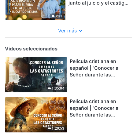
junto al juicio y el castigo
de Dios
7:31
Ver más
Videos seleccionados
Película cristiana en
español | "Conocer al
Señor durante las
catástrofes" (Parte 2) La
Tierra se enfrenta a una
1:35:04
extinción masiva. ¿Cómo
Película cristiana en
podemos sobrevivir?
español | "Conocer al
Señor durante las
catástrofes" (Parte 1) El
desastre del fin es
1:20:53
irreversible, ¿dónde