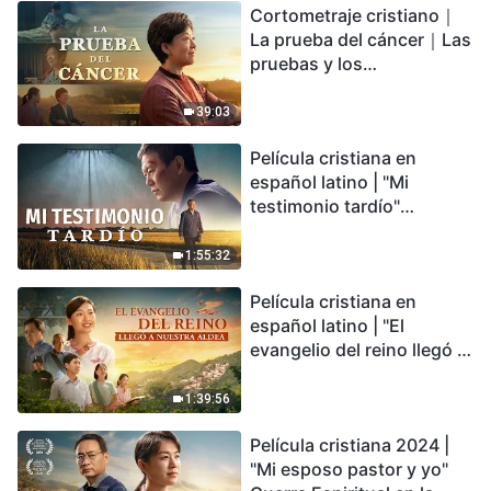
Cortometraje cristiano｜
encontrarás refugio?
La prueba del cáncer｜Las
pruebas y los
refinamientos son
bendiciones de Dios
39:03
Película cristiana en
español latino | "Mi
testimonio tardío"
Testimonio de
arrepentimiento
1:55:32
profundamente
Película cristiana en
conmovedor
español latino | "El
evangelio del reino llegó a
nuestra aldea"
1:39:56
Película cristiana 2024 |
"Mi esposo pastor y yo"