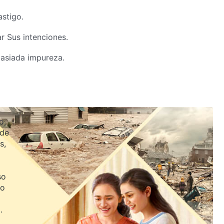
astigo.
r Sus intenciones.
asiada impureza.
ar del amor de Dios.
 corazón es mejor que el de Dios.
o,
 de
s,
Él es muy digno de amor.
so
Dios
jo
.
 rebelde.