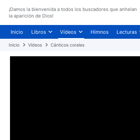
¡Damos la bienvenida a todos los buscadores que anhelan
la aparición de Dios!
Inicio
Libros
Vídeos
Himnos
Lecturas
Inicio
Vídeos
Cánticos corales