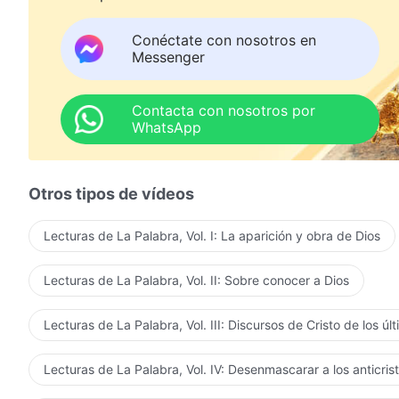
Abro mi corazón para la enseñanza y logro comprender
Conéctate con nosotros en
Messenger
Tiemblo y siento profundo pavor al pensar en ofender 
Me advierto a mí mismo
Contacta con nosotros por
WhatsApp
que no debo rebelarme de nuevo ni herir Su corazón.
Aunque elijo amar a Dios, mi amor está adulterado por
Otros tipos de vídeos
Debo esforzarme para progresar y alcanzar un espírit
Lecturas de La Palabra, Vol. I: La aparición y obra de Dios
No importa cómo vea Dios mi amor,
Lecturas de La Palabra, Vol. II: Sobre conocer a Dios
mi único deseo es satisfacerlo.
Aunque he soportado mucho dolor, es un honor disfrut
Lecturas de La Palabra, Vol. III: Discursos de Cristo de los úl
A través del sufrimiento, aprendo a someterme. Ningún
Lecturas de La Palabra, Vol. IV: Desenmascarar a los anticris
de Seguir al Cordero y cantar nuevos cánticos