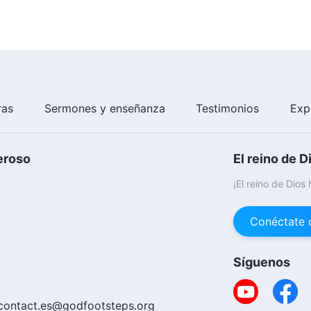
ras
Sermones y enseñanza
Testimonios
Exp
eroso
El reino de D
¡El reino de Dios
Conéctate 
Síguenos
contact.es@godfootsteps.org