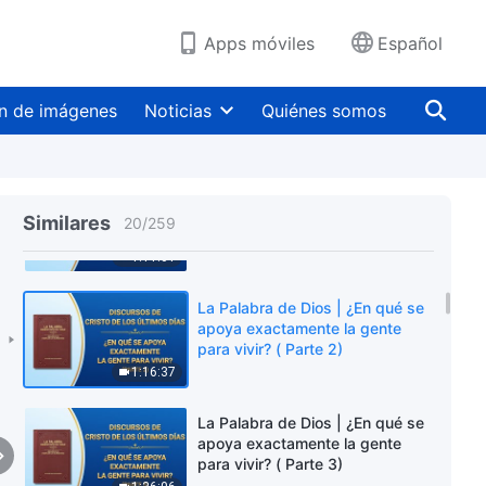
1:10:55
Apps móviles
Español
La Palabra de Dios | ¿Cuál es la
realidad-verdad? (Parte 3)
n de imágenes
Noticias
Quiénes somos
59:42
La Palabra de Dios | ¿En qué se
apoya exactamente la gente
Similares
20
/
259
para vivir? (Parte 1)
1:11:01
La Palabra de Dios | ¿En qué se
apoya exactamente la gente
para vivir? ( Parte 2)
1:16:37
La Palabra de Dios | ¿En qué se
apoya exactamente la gente
para vivir? ( Parte 3)