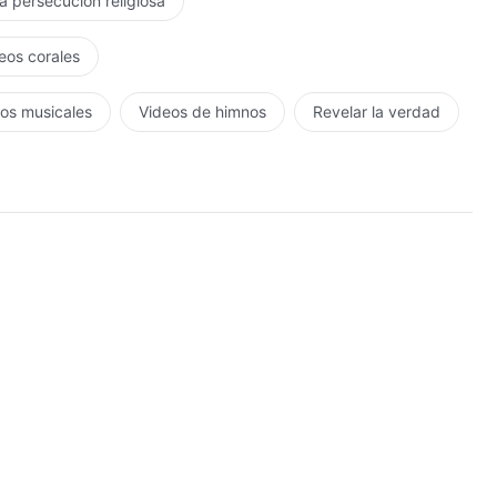
la persecución religiosa
eos corales
os musicales
Videos de himnos
Revelar la verdad