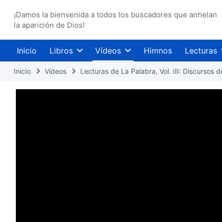
¡Damos la bienvenida a todos los buscadores que anhelan
la aparición de Dios!
Inicio
Libros
Vídeos
Himnos
Lecturas
Inicio
Vídeos
Lecturas de La Palabra, Vol. III: Discursos d