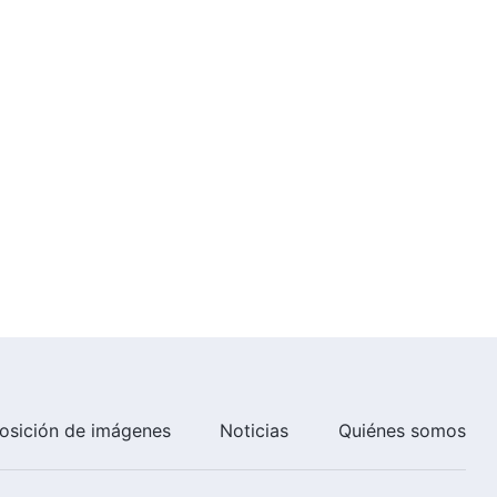
correcto de la fe en Dios (2)
1:10:29
Parte 3
La Palabra de Dios | Solo si se
resuelven las propias nociones
es posible emprender el camino
correcto de la fe en Dios (3)
1:11:56
Parte 1
La Palabra de Dios | Solo si se
resuelven las propias nociones
es posible emprender el camino
correcto de la fe en Dios (3)
1:04:31
Parte 2
osición de imágenes
Noticias
Quiénes somos