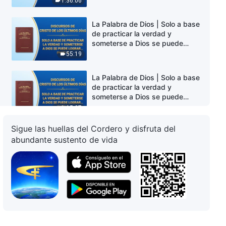
1:36:06
La Palabra de Dios | Solo a base
de practicar la verdad y
someterse a Dios se puede
lograr transformar el carácter
55:19
(Parte 1)
La Palabra de Dios | Solo a base
de practicar la verdad y
someterse a Dios se puede
lograr transformar el carácter
1:15:37
(Parte 2)
Sigue las huellas del Cordero y disfruta del
La Palabra de Dios | Solo al
abundante sustento de vida
entender la verdad se pueden
conocer los hechos de Dios
(Parte 1)
53:06
La Palabra de Dios | Solo al
entender la verdad se pueden
conocer los hechos de Dios
(Parte 2)
41:45