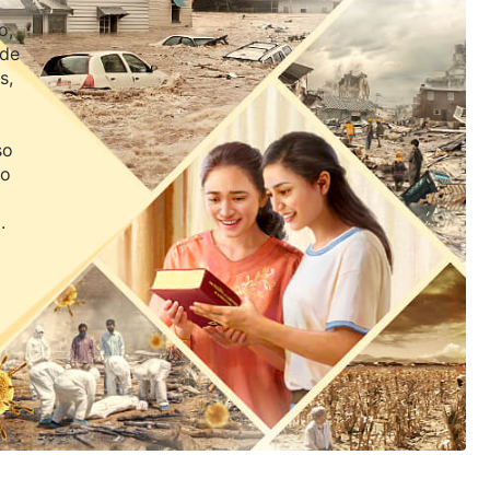
o,
 de
s,
so
jo
.