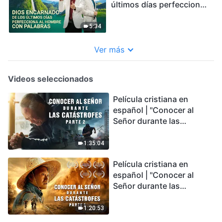
últimos días perfecciona
al hombre con palabras
5:34
Ver más
Videos seleccionados
Película cristiana en
español | "Conocer al
Señor durante las
catástrofes" (Parte 2) La
Tierra se enfrenta a una
1:35:04
extinción masiva. ¿Cómo
Película cristiana en
podemos sobrevivir?
español | "Conocer al
Señor durante las
catástrofes" (Parte 1) El
desastre del fin es
1:20:53
irreversible, ¿dónde