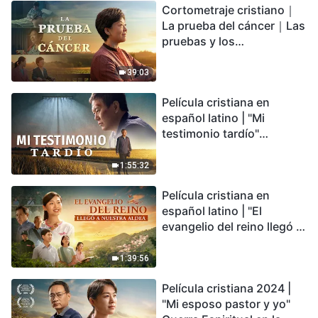
Cortometraje cristiano｜
encontrarás refugio?
La prueba del cáncer｜Las
pruebas y los
refinamientos son
bendiciones de Dios
39:03
Película cristiana en
español latino | "Mi
testimonio tardío"
Testimonio de
arrepentimiento
1:55:32
profundamente
Película cristiana en
conmovedor
español latino | "El
evangelio del reino llegó a
nuestra aldea"
1:39:56
Película cristiana 2024 |
"Mi esposo pastor y yo"