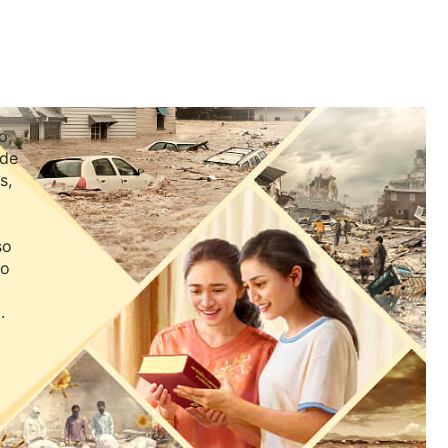
o,
 de
s,
so
jo
.