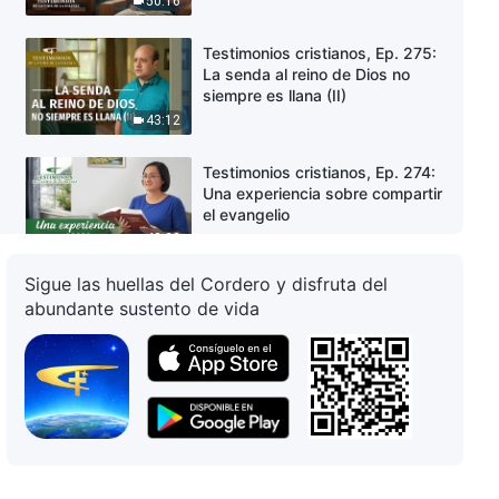
50:16
Testimonios cristianos, Ep. 275:
La senda al reino de Dios no
siempre es llana (II)
43:12
Testimonios cristianos, Ep. 274:
Una experiencia sobre compartir
el evangelio
48:23
Sigue las huellas del Cordero y disfruta del
Testimonios cristianos, Ep. 263:
abundante sustento de vida
La senda hacia el reino de los
cielos
34:52
Testimonios cristianos, Ep. 256:
Mi pastor se interpuso entre el
reino de Dios y yo
38:54