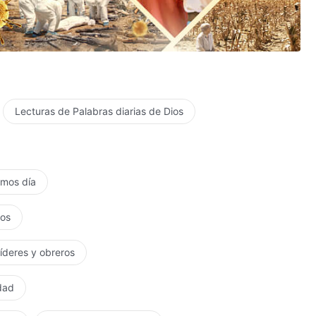
Lecturas de Palabras diarias de Dios
timos día
tos
líderes y obreros
rdad