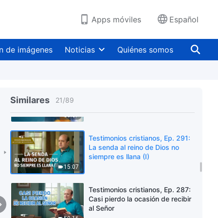
dentro de la religión
39:38
Apps móviles
Español
Testimonios cristianos, Ep. 293:
Así me convertí en una farisea
n de imágenes
Noticias
Quiénes somos
contemporánea (II)
50:46
Testimonios cristianos, Ep. 292:
Así me convertí en una farisea
Similares
21
/
89
contemporánea (I)
36:37
Testimonios cristianos, Ep. 291:
La senda al reino de Dios no
siempre es llana (I)
15:07
Testimonios cristianos, Ep. 287:
Casi pierdo la ocasión de recibir
al Señor