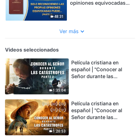
opiniones equivocadas
puede uno transformarse
realmente (Parte 2)
48:31
Ver más
Videos seleccionados
Película cristiana en
español | "Conocer al
Señor durante las
catástrofes" (Parte 2) La
Tierra se enfrenta a una
1:35:04
extinción masiva. ¿Cómo
Película cristiana en
podemos sobrevivir?
español | "Conocer al
Señor durante las
catástrofes" (Parte 1) El
desastre del fin es
1:20:53
irreversible, ¿dónde