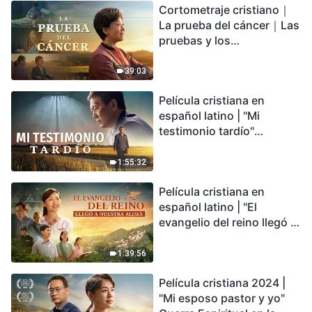
Cortometraje cristiano｜
encontrarás refugio?
La prueba del cáncer｜Las
pruebas y los
refinamientos son
bendiciones de Dios
39:03
Película cristiana en
español latino | "Mi
testimonio tardío"
Testimonio de
arrepentimiento
1:55:32
profundamente
Película cristiana en
conmovedor
español latino | "El
evangelio del reino llegó a
nuestra aldea"
1:39:56
Película cristiana 2024 |
"Mi esposo pastor y yo"