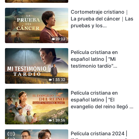
irreversible, ¿dónde
Cortometraje cristiano｜
encontrarás refugio?
La prueba del cáncer｜Las
pruebas y los
refinamientos son
bendiciones de Dios
39:03
Película cristiana en
español latino | "Mi
testimonio tardío"
Testimonio de
arrepentimiento
1:55:32
profundamente
Película cristiana en
conmovedor
español latino | "El
evangelio del reino llegó a
nuestra aldea"
1:39:56
Película cristiana 2024 |