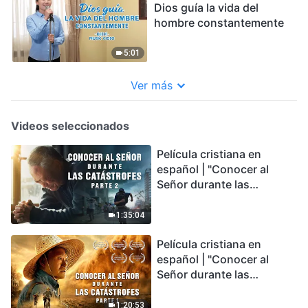
Dios guía la vida del
hombre constantemente
5:01
Ver más
Videos seleccionados
Película cristiana en
español | "Conocer al
Señor durante las
catástrofes" (Parte 2) La
Tierra se enfrenta a una
1:35:04
extinción masiva. ¿Cómo
Película cristiana en
podemos sobrevivir?
español | "Conocer al
Señor durante las
catástrofes" (Parte 1) El
desastre del fin es
1:20:53