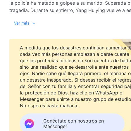
la policía ha matado a golpes a su marido. Superada p
tragedia. Durante su entierro, Yang Huiying vuelve a esc
inesperadamente a uno de los familiares presentes para
Ver más
corriendo lo antes posible. La muerte de Liu Zhongshi 
hija. Entonces, ¿cómo se las arreglan las dos para sup
esta oscura nube que supone perder a un marido, perd
A medida que los desastres continúan aumentand
cada vez más personas empiezan a darse cuenta
que las profecías bíblicas no son cuentos de hada
sino una realidad que se desarrolla ante nuestros
ojos. Nadie sabe qué llegará primero: el mañana o
un desastre inesperado. Si deseas recibir el regre
del Señor con tu familia y encontrar seguridad ba
la protección de Dios, haz clic en WhatsApp o
Messenger para unirte a nuestro grupo de estudio
No esperes hasta mañana.
Conéctate con nosotros en
Messenger