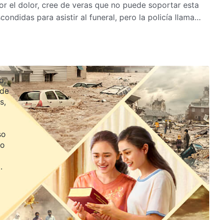
or el dolor, cree de veras que no puede soportar esta
ondidas para asistir al funeral, pero la policía llama
 preguntarle por su paradero. Se ve obligada a salir
fue un golpe terrible tanto para su mujer como para su
erar esta tribulación, esta prueba? ¿Cómo sobreviven a
er a un padre?
o,
 de
s,
so
jo
.