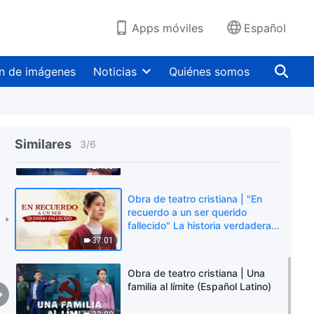
Apps móviles
Español
Obra de teatro cristiana | "Mis
días en el pabellón psiquiátrico"
n de imágenes
Noticias
Quiénes somos
La historia real de una cristiana
52:09
Obra de teatro | "La batalla para
expulsar al malvado" Elección
Similares
3
/
6
entre el afecto familiar y la
verdad
27:35
Obra de teatro cristiana | "En
recuerdo a un ser querido
fallecido" La historia verdadera y
conmovedora de una cristiana
37:01
Obra de teatro cristiana | Una
familia al límite (Español Latino)