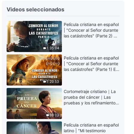
Videos seleccionados
Película cristiana en español
| "Conocer al Señor durante
las catástrofes" (Parte 2) La
Tierra se enfrenta a una
extinción masiva. ¿Cómo
1:35:04
podemos sobrevivir?
Película cristiana en español
| "Conocer al Señor durante
las catástrofes" (Parte 1) El
desastre del fin es
irreversible, ¿dónde
1:20:53
encontrarás refugio?
Cortometraje cristiano｜La
prueba del cáncer｜Las
pruebas y los refinamientos
son bendiciones de Dios
39:03
Película cristiana en español
latino | "Mi testimonio