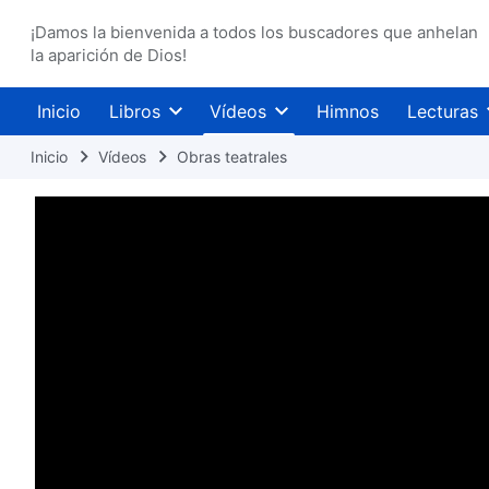
¡Damos la bienvenida a todos los buscadores que anhelan
la aparición de Dios!
Inicio
Libros
Vídeos
Himnos
Lecturas
Inicio
Vídeos
Obras teatrales