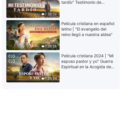
tardío" Testimonio de
arrepentimiento
profundamente
1:55:32
conmovedor
Película cristiana en español
latino | "El evangelio del
reino llegó a nuestra aldea"
1:39:56
Película cristiana 2024 | "Mi
esposo pastor y yo" Guerra
Espiritual en la Acogida del
Regreso del Señor
1:59:34