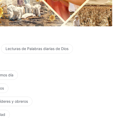
Lecturas de Palabras diarias de Dios
timos día
tos
líderes y obreros
rdad