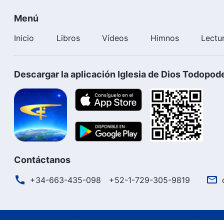
Menú
Inicio
Libros
Vídeos
Himnos
Lectu
Descargar la aplicación Iglesia de Dios Todopod
Contáctanos
+34-663-435-098
+52-1-729-305-9819
Términos de uso
Política de privacidad
Créditos
Polít