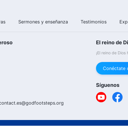
ras
Sermones y enseñanza
Testimonios
Exp
eroso
El reino de D
¡El reino de Dios
Conéctate 
Síguenos
contact.es@godfootsteps.org
Copyright © 20
ica De Cookies