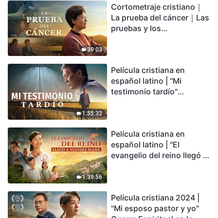
Cortometraje cristiano｜
encontrarás refugio?
La prueba del cáncer｜Las
pruebas y los
refinamientos son
bendiciones de Dios
39:03
Película cristiana en
español latino | "Mi
testimonio tardío"
Testimonio de
arrepentimiento
1:55:32
profundamente
Película cristiana en
conmovedor
español latino | "El
evangelio del reino llegó a
nuestra aldea"
1:39:56
Película cristiana 2024 |
"Mi esposo pastor y yo"