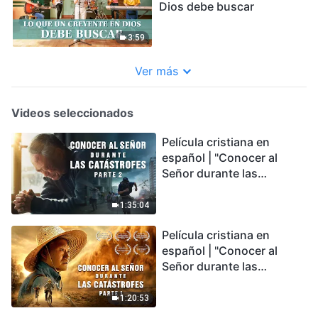
Dios debe buscar
3:59
Ver más
Videos seleccionados
Película cristiana en
español | "Conocer al
Señor durante las
catástrofes" (Parte 2) La
Tierra se enfrenta a una
1:35:04
extinción masiva. ¿Cómo
Película cristiana en
podemos sobrevivir?
español | "Conocer al
Señor durante las
catástrofes" (Parte 1) El
desastre del fin es
1:20:53
irreversible, ¿dónde