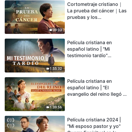
Cortometraje cristiano｜
encontrarás refugio?
La prueba del cáncer｜Las
pruebas y los
refinamientos son
bendiciones de Dios
39:03
Película cristiana en
español latino | "Mi
testimonio tardío"
Testimonio de
arrepentimiento
1:55:32
profundamente
Película cristiana en
conmovedor
español latino | "El
evangelio del reino llegó a
nuestra aldea"
1:39:56
Película cristiana 2024 |
"Mi esposo pastor y yo"