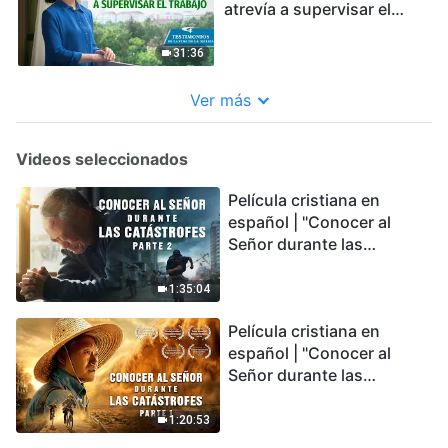
atrevía a supervisar el
trabajo
31:36
Ver más
Videos seleccionados
Película cristiana en
español | "Conocer al
Señor durante las
catástrofes" (Parte 2) La
Tierra se enfrenta a una
1:35:04
extinción masiva. ¿Cómo
Película cristiana en
podemos sobrevivir?
español | "Conocer al
Señor durante las
catástrofes" (Parte 1) El
desastre del fin es
1:20:53
irreversible, ¿dónde