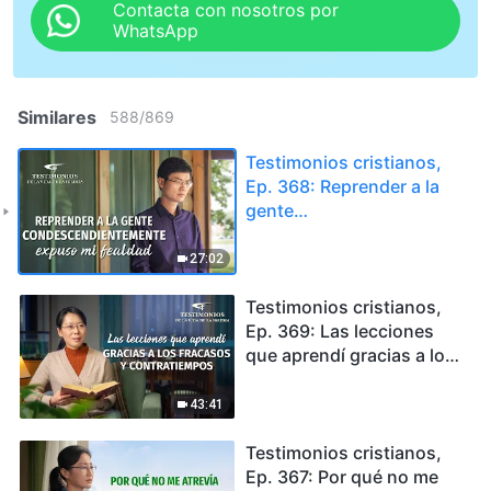
Contacta con nosotros por
WhatsApp
Similares
588
/
869
Testimonios cristianos,
Ep. 368: Reprender a la
gente
condescendientemente
expuso mi fealdad
27:02
Testimonios cristianos,
Ep. 369: Las lecciones
que aprendí gracias a los
fracasos y contratiempos
43:41
Testimonios cristianos,
Ep. 367: Por qué no me