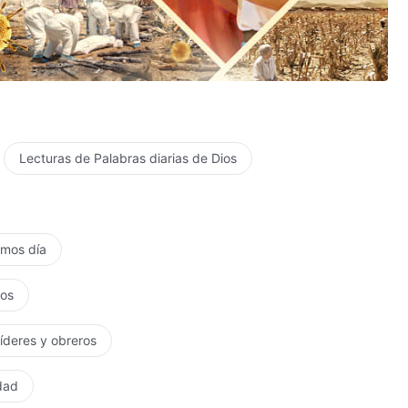
jor bendición, Tu mayor gracia.
Las experiencias de Pedro: su conocimiento del castigo y del juicio
Lecturas de Palabras diarias de Dios
timos día
tos
líderes y obreros
rdad