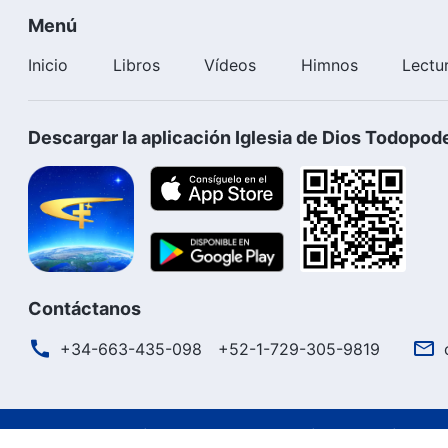
Menú
Inicio
Libros
Vídeos
Himnos
Lectu
Descargar la aplicación Iglesia de Dios Todopod
Contáctanos
+34-663-435-098
+52-1-729-305-9819
Términos de uso
Política de privacidad
Créditos
Polít