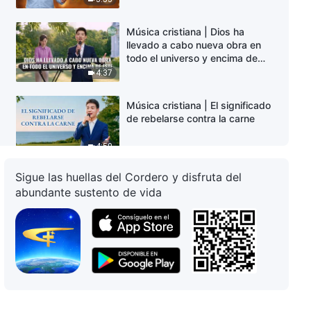
Música cristiana | Dios ha
llevado a cabo nueva obra en
todo el universo y encima de
este
4:37
Música cristiana | El significado
de rebelarse contra la carne
4:50
Sigue las huellas del Cordero y disfruta del
Música cristiana | Todo está
abundante sustento de vida
bajo la soberanía de Dios
4:40
Música cristiana | ¿Cuál es la
causa del dolor de la gente?
5:08