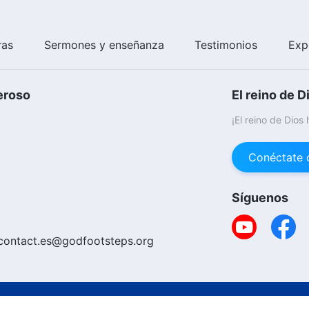
ras
Sermones y enseñanza
Testimonios
Exp
eroso
El reino de D
¡El reino de Dios
Conéctate 
Síguenos
contact.es@godfootsteps.org
Copyright © 20
ica De Cookies