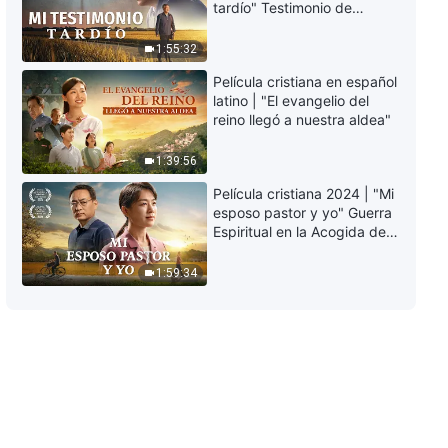
tardío" Testimonio de
camino de la humanidad para
arrepentimiento
entrar al reposo
profundamente
1:55:32
6:31
conmovedor
Película cristiana en español
latino | "El evangelio del
Música cristiana | La
reino llegó a nuestra aldea"
consecuencia de no aceptar al
Cristo de los últimos días
1:39:56
6:16
Película cristiana 2024 | "Mi
Música cristiana | Dios decide el
esposo pastor y yo" Guerra
final del hombre con base en si
Espiritual en la Acogida del
posee la verdad
Regreso del Señor
3:05
1:59:34
Música cristiana | Alabad a Dios
que ha regresado victorioso
3:17
Música cristiana | Solo son
nobles quienes persiguen la