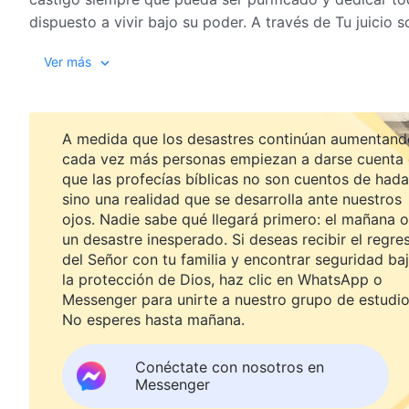
dispuesto a vivir bajo su poder. A través de Tu juicio 
dispuesto y no tengo la más mínima queja. Mientras pu
Ver más
a que mi vida entera esté acompañada de Tu juicio, y p
deshacerme de la influencia del maligno.
Aunque yo viva en medio de Tu castigo y en medio de T
A medida que los desastres continúan aumentand
estoy dispuesto a vivir bajo el poder de Satanás, ni t
cada vez más personas empiezan a darse cuenta
Satanás. Siento gozo al vivir en medio de Tus maldicio
que las profecías bíblicas no son cuentos de hada
de Satanás. Te amo mientras vivo en medio de Tu juici
sino una realidad que se desarrolla ante nuestros
Tu juicio son justicia y santidad; son con el fin de puri
ojos. Nadie sabe qué llegará primero: el mañana o
toda mi vida en medio de Tu juicio recibiendo Tu cuida
un desastre inesperado. Si deseas recibir el regre
ni por un solo momento. Quiero que me purifiques; incl
del Señor con tu familia y encontrar seguridad ba
Satanás me explote y me embauque.
la protección de Dios, haz clic en WhatsApp o
Messenger para unirte a nuestro grupo de estudio
Yo, este ser creado, debería ser usado por Ti, poseído
No esperes hasta mañana.
por Ti, incluso maldecido por Ti. Mi corazón se regoc
visto Tu amor. Tú eres el Creador y yo soy un ser cread
Conéctate con nosotros en
Satanás, ni tampoco dejar que Satanás me explote. Deb
Messenger
Satanás. Preferiría vivir en medio de Tu castigo, sin fe