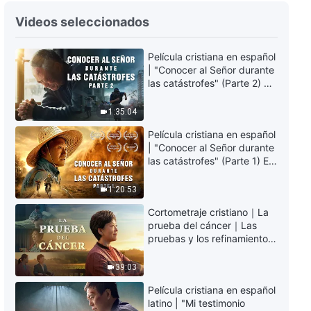
Música cristiana | Cómo
Videos seleccionados
recorres adecuadamente la
última etapa de la senda
Película cristiana en español
4:57
| "Conocer al Señor durante
las catástrofes" (Parte 2) La
Música cristiana | Cuando la
Tierra se enfrenta a una
humanidad entre en el destino
extinción masiva. ¿Cómo
1:35:04
eterno
podemos sobrevivir?
4:12
Película cristiana en español
| "Conocer al Señor durante
las catástrofes" (Parte 1) El
Música cristiana | Debes tener la
desastre del fin es
determinación y el valor para ser
irreversible, ¿dónde
hecho perfecto
1:20:53
encontrarás refugio?
5:17
Cortometraje cristiano｜La
prueba del cáncer｜Las
Música cristiana | ¿Conoces el
pruebas y los refinamientos
propósito y el significado de la
son bendiciones de Dios
obra de Dios?
39:03
5:08
Película cristiana en español
latino | "Mi testimonio
Música cristiana | El único