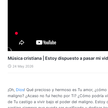
Música cristiana | Estoy dispuesto a pasar mi vida
24 May 2026
¡Oh,
Dios
! Qué precioso y hermoso es Tu amor, ¿cómo i
maligno? ¿Acaso no fui hecho por Ti? ¿Cómo podría vivi
de Tu castigo a vivir bajo el poder del maligno. Estoy 
castigo siempre que pueda ser purificado y dedicar to