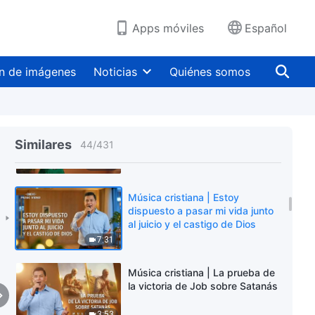
4:21
Apps móviles
Español
Música cristiana | La necesidad
de la encarnación de Dios
n de imágenes
Noticias
Quiénes somos
6:18
Música cristiana | Pedro fue
quien mejor conoció a Dios
Similares
44
/
431
5:03
Música cristiana | Estoy
dispuesto a pasar mi vida junto
al juicio y el castigo de Dios
7:31
Música cristiana | La prueba de
la victoria de Job sobre Satanás
3:53