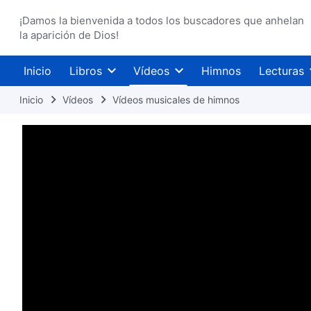
¡Damos la bienvenida a todos los buscadores que anhelan
la aparición de Dios!
Inicio
Libros
Vídeos
Himnos
Lecturas
Inicio
Vídeos
Vídeos musicales de himnos