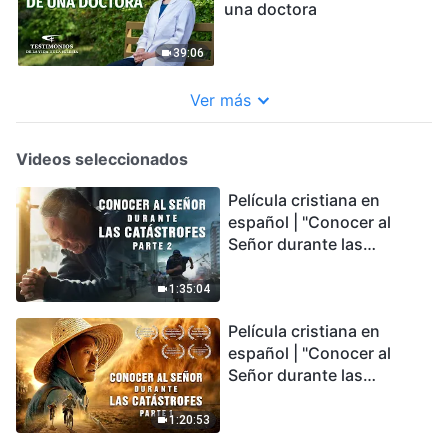
una doctora
39:06
Ver más
Videos seleccionados
Película cristiana en
español | "Conocer al
Señor durante las
catástrofes" (Parte 2) La
Tierra se enfrenta a una
1:35:04
extinción masiva. ¿Cómo
Película cristiana en
podemos sobrevivir?
español | "Conocer al
Señor durante las
catástrofes" (Parte 1) El
desastre del fin es
1:20:53
irreversible, ¿dónde