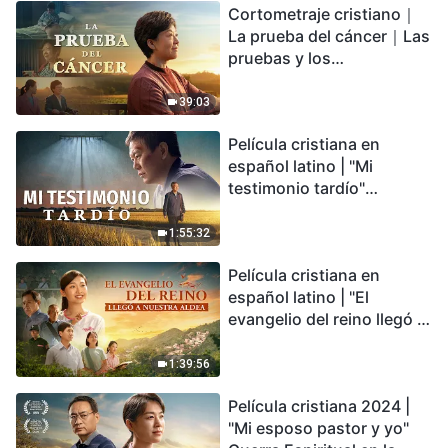
Cortometraje cristiano｜
encontrarás refugio?
La prueba del cáncer｜Las
pruebas y los
refinamientos son
bendiciones de Dios
39:03
Película cristiana en
español latino | "Mi
testimonio tardío"
Testimonio de
arrepentimiento
1:55:32
profundamente
Película cristiana en
conmovedor
español latino | "El
evangelio del reino llegó a
nuestra aldea"
1:39:56
Película cristiana 2024 |
"Mi esposo pastor y yo"