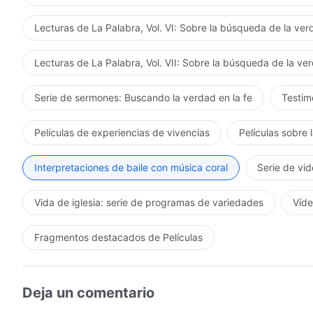
y ha formado un grupo de vencedores.
Lecturas de La Palabra, Vol. VI: Sobre la búsqueda de la ve
Los que aman a Dios serán perfeccionados por Él,
Lecturas de La Palabra, Vol. VII: Sobre la búsqueda de la ve
caminarán dentro de Su luz.
El pueblo de Dios da testimonio de Él y sigue a Crist
Serie de sermones: Buscando la verdad en la fe
Testimo
El reino justo de Cristo ha aparecido en la tierra.
Películas de experiencias de vivencias
Películas sobre 
III
Interpretaciones de baile con música coral
Serie de vid
Suena el saludo al reino
Vida de iglesia: serie de programas de variedades
Víde
y el evangelio del reino se extiende por todo el mundo
La fuerza de la obra de Dios es vasta y poderosa,
Fragmentos destacados de Películas
ninguna persona o cosa puede contenerla.
Deja un comentario
El reino de Cristo se cumple gracias a las palabras de 