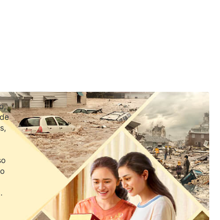
o,
 de
s,
so
jo
.
de Dios,