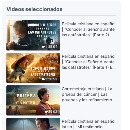
Danza cristiana | Creer en Dios
Videos seleccionados
es una verdadera alegría
(Canción de alabanza)
Película cristiana en español
5:31
| "Conocer al Señor durante
las catástrofes" (Parte 2) La
Danza cristiana | Dios
Tierra se enfrenta a una
Todopoderoso me ama de
extinción masiva. ¿Cómo
1:35:04
verdad (Canción de alabanza)
podemos sobrevivir?
5:40
Película cristiana en español
| "Conocer al Señor durante
las catástrofes" (Parte 1) El
Danza cristiana | El reino de Dios
desastre del fin es
ha aparecido en la tierra
irreversible, ¿dónde
(Canción de alabanza)
1:20:53
encontrarás refugio?
5:21
Cortometraje cristiano｜La
prueba del cáncer｜Las
Danza cristiana | Cantar
pruebas y los refinamientos
alabanzas a Dios por siempre
son bendiciones de Dios
(Canción de alabanza)
39:03
5:34
Película cristiana en español
latino | "Mi testimonio
Danza cristiana | Qué