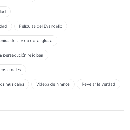
rdad
rdad
Películas del Evangelio
o inquebrantablemente.
nios de la vida de la iglesia
la persecución religiosa
eos corales
os musicales
Videos de himnos
Revelar la verdad
.
Dios;