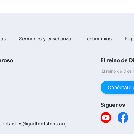
ras
Sermones y enseñanza
Testimonios
Exp
eroso
El reino de D
¡El reino de Dios
Conéctate 
Síguenos
contact.es@godfootsteps.org