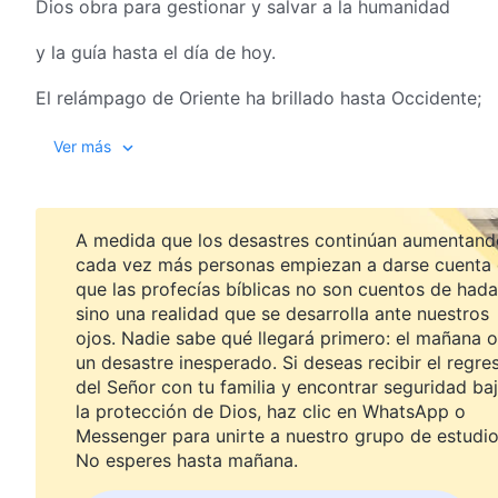
Dios obra para gestionar y salvar a la humanidad
y la guía hasta el día de hoy.
El relámpago de Oriente ha brillado hasta Occidente;
ha aparecido el Hijo del hombre en los últimos días.
Ver más
Dios Todopoderoso
expresa toda la verdad,
que es la Palabra manifestada en carne.
A medida que los desastres continúan aumentand
cada vez más personas empiezan a darse cuenta
Esta es la salvación de Dios en los últimos días;
que las profecías bíblicas no son cuentos de hada
sino una realidad que se desarrolla ante nuestros
date prisa y sigue el ritmo de los pasos de Dios.
ojos. Nadie sabe qué llegará primero: el mañana o
un desastre inesperado. Si deseas recibir el regre
Leemos las palabras de Dios cada día,
del Señor con tu familia y encontrar seguridad ba
la protección de Dios, haz clic en WhatsApp o
y así llegamos a comprender la verdad.
Messenger para unirte a nuestro grupo de estudio
No esperes hasta mañana.
Todos los pueblos son conquistados por las palabras 