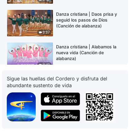
Danza cristiana | Daos prisa y
seguid los pasos de Dios
(Canción de alabanza)
3:37
Danza cristiana | Alabamos la
nueva vida (Canción de
alabanza)
4:40
Sigue las huellas del Cordero y disfruta del
Danza cristiana | Canto del
abundante sustento de vida
dulce amor (Canción de
alabanza)
3:41
Danza cristiana | La obra de
Dios es muy práctica (Canción
de alabanza)
3:46