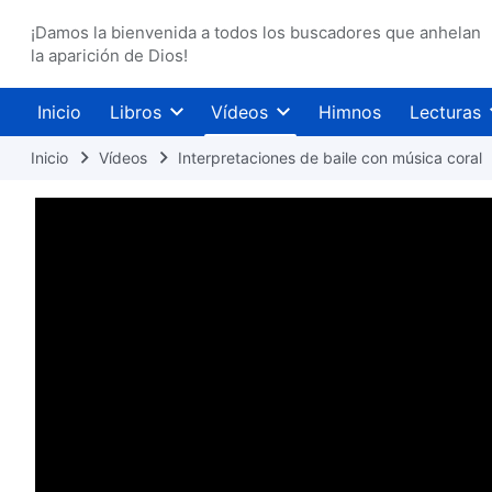
¡Damos la bienvenida a todos los buscadores que anhelan
la aparición de Dios!
Inicio
Libros
Vídeos
Himnos
Lecturas
Inicio
Vídeos
Interpretaciones de baile con música coral