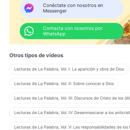
proclamando Su santo nombre en la tierra.
Conéctate con nosotros en
Messenger
El reino justo de Cristo ha aparecido en la tierra.
II
Contacta con nosotros por
WhatsApp
Se han corrido las cortinas del juicio de los últimos día
ya ha comenzado en la casa de Dios.
Otros tipos de vídeos
El justo carácter de Dios se ha revelado por completo,
Lecturas de La Palabra, Vol. I: La aparición y obra de Dios
y nadie puede escapar a Su juicio.
Lecturas de La Palabra, Vol. II: Sobre conocer a Dios
Las ovejas de Dios sin duda escuchan Su voz;
aquellos que se resisten a Dios son puestos en eviden
Lecturas de La Palabra, Vol. III: Discursos de Cristo de los úl
El juicio de Dios limpia y salva al hombre, lo cual es 
Lecturas de La Palabra, Vol. IV: Desenmascarar a los anticris
Dios ha triunfado completamente sobre Satanás
Lecturas de La Palabra, Vol. V: Las responsabilidades de los 