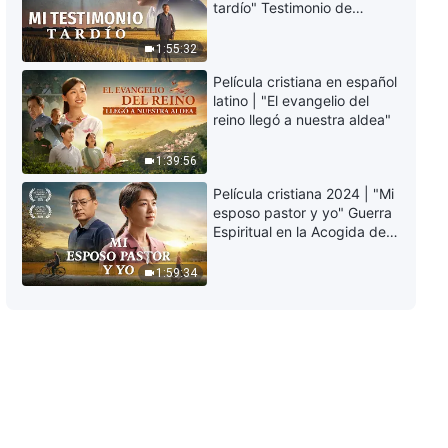
tardío" Testimonio de
bendecidos estamos de ser
arrepentimiento
elevados ante Dios (Canción de
profundamente
1:55:32
alabanza)
3:57
conmovedor
Película cristiana en español
latino | "El evangelio del
Danza cristiana | Sé alguien que
reino llegó a nuestra aldea"
complace a Dios (Canción de
alabanza)
1:39:56
4:08
Película cristiana 2024 | "Mi
Danza cristiana | Para vivir, uno
esposo pastor y yo" Guerra
debe tener la verdad (Canción
Espiritual en la Acogida del
de alabanza)
Regreso del Señor
2:54
1:59:34
Danza cristiana | Nos
regocijamos por la salvación de
Dios (Canción de alabanza)
5:02
Danza cristiana | El amor de Dios
nos acerca (Canción de