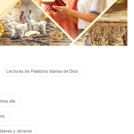
s;
Lecturas de Palabras diarias de Dios
cia y descartados.
timos día
Su verdadero amor.
tos
líderes y obreros