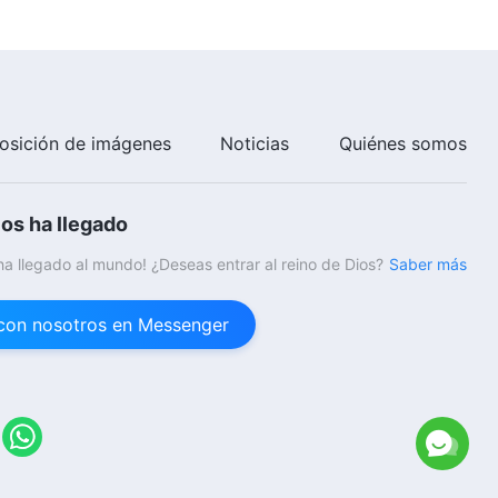
Danza cristiana | Todas las
palabras de Dios son la verdad
(Canción de alabanza)
4:31
osición de imágenes
Noticias
Quiénes somos
Danza cristiana | La vida de la
iglesia es verdaderamente
buena (Canción de alabanza)
ios ha llegado
7:19
 ha llegado al mundo! ¿Deseas entrar al reino de Dios?
Saber más
Danza cristiana | En los últimos
días Dios lo logra todo
principalmente por la palabra
con nosotros en Messenger
(Canción de alabanza)
6:04
Danza cristiana | Cantemos
alabanzas a Dios (Canción de
alabanza)
4:43