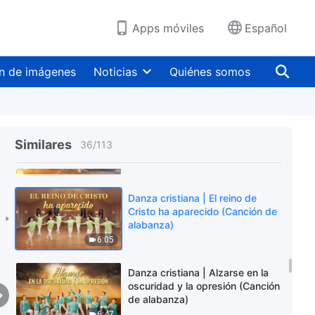
alabanza)
5:14
Apps móviles
Español
Danza cristiana | El amor de Dios
es muy grande (Canción de
n de imágenes
Noticias
Quiénes somos
alabanza)
6:17
Danza cristiana | Al seguir a
Dios Todopoderoso, caminamos
Similares
36
/
113
por la senda de la luz (Canción
de alabanza)
3:49
Danza cristiana | El reino de
Cristo ha aparecido (Canción de
alabanza)
6:05
Danza cristiana | Alzarse en la
oscuridad y la opresión (Canción
de alabanza)
6:47