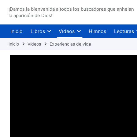
¡Damos la bienvenida a todos los buscadores que anhelan
la aparición de Dios!
Inicio
Libros
Vídeos
Himnos
Lecturas
Inicio
Vídeos
Experiencias de vida