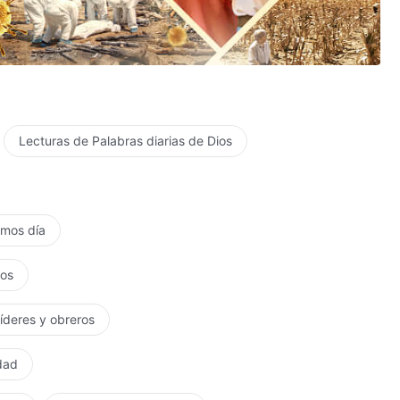
Lecturas de Palabras diarias de Dios
timos día
tos
líderes y obreros
rdad