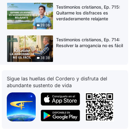
Testimonios cristianos, Ep. 715:
Quitarme los disfraces es
verdaderamente relajante
39:06
Testimonios cristianos, Ep. 714:
Resolver la arrogancia no es fácil
38:38
Testimonios cristianos, Ep. 713:
El despertar de una esclava del
Sigue las huellas del Cordero y disfruta del
dinero
abundante sustento de vida
40:01
Testimonios cristianos, Ep. 712:
Qué preocupaciones se
escondían detrás de no querer
ser ascendido
29:56
Testimonios cristianos, Ep. 711: