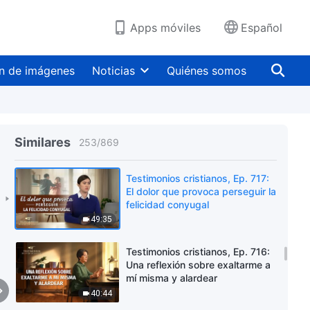
Apps móviles
Español
Testimonios cristianos, Ep. 719:
La decisión más sabia que he
tomado
n de imágenes
Noticias
Quiénes somos
42:36
Testimonios cristianos, Ep. 718:
Las consecuencias de ser una
persona complaciente
Similares
253
/
869
38:17
Testimonios cristianos, Ep. 717:
El dolor que provoca perseguir la
felicidad conyugal
49:35
Testimonios cristianos, Ep. 716:
Una reflexión sobre exaltarme a
mí misma y alardear
40:44