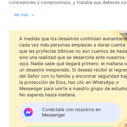
concesiones y compromisos, y trataba sus deberes con l
que la destituyeran. En su búsqueda, finalmente compr
Ver más
era absurdo e insensato. Veamos cómo buscó la verda
escuchamos juntos sus pensamientos más íntimos…
A medida que los desastres continúan aumentand
cada vez más personas empiezan a darse cuenta
que las profecías bíblicas no son cuentos de hada
sino una realidad que se desarrolla ante nuestros
ojos. Nadie sabe qué llegará primero: el mañana o
un desastre inesperado. Si deseas recibir el regre
del Señor con tu familia y encontrar seguridad ba
la protección de Dios, haz clic en WhatsApp o
Messenger para unirte a nuestro grupo de estudio
No esperes hasta mañana.
Conéctate con nosotros en
Messenger