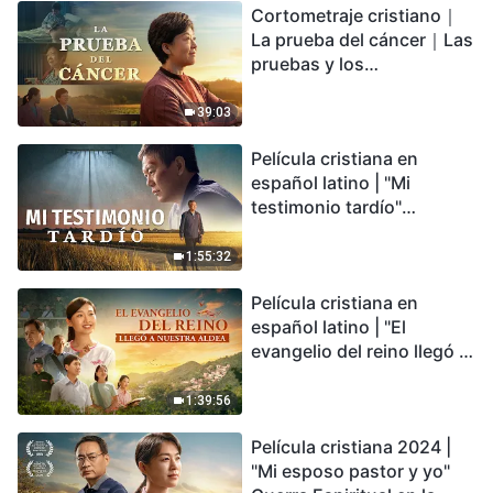
Cortometraje cristiano｜
encontrarás refugio?
La prueba del cáncer｜Las
pruebas y los
refinamientos son
bendiciones de Dios
39:03
Película cristiana en
español latino | "Mi
testimonio tardío"
Testimonio de
arrepentimiento
1:55:32
profundamente
Película cristiana en
conmovedor
español latino | "El
evangelio del reino llegó a
nuestra aldea"
1:39:56
Película cristiana 2024 |
"Mi esposo pastor y yo"