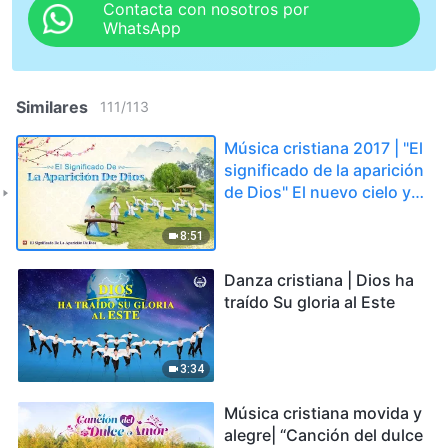
Contacta con nosotros por
WhatsApp
Similares
111
/
113
Música cristiana 2017 | "El
significado de la aparición
de Dios" El nuevo cielo y
la nueva tierra
8:51
Danza cristiana | Dios ha
traído Su gloria al Este
3:34
Música cristiana movida y
alegre| “Canción del dulce