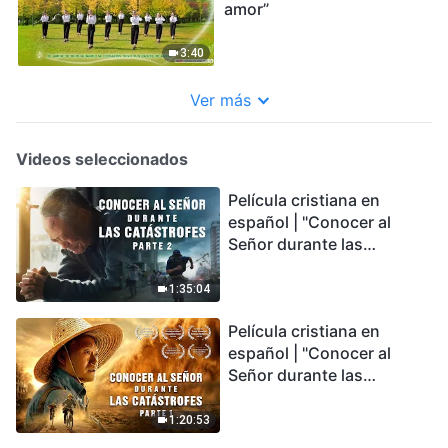
amor”
3:40
Ver más
Videos seleccionados
Película cristiana en
español | "Conocer al
Señor durante las
catástrofes" (Parte 2) La
Tierra se enfrenta a una
1:35:04
extinción masiva. ¿Cómo
Película cristiana en
podemos sobrevivir?
español | "Conocer al
Señor durante las
catástrofes" (Parte 1) El
desastre del fin es
1:20:53
irreversible, ¿dónde