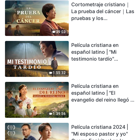
Cortometraje cristiano｜
encontrarás refugio?
La prueba del cáncer｜Las
pruebas y los
refinamientos son
bendiciones de Dios
39:03
Película cristiana en
español latino | "Mi
testimonio tardío"
Testimonio de
arrepentimiento
1:55:32
profundamente
Película cristiana en
conmovedor
español latino | "El
evangelio del reino llegó a
nuestra aldea"
1:39:56
Película cristiana 2024 |
"Mi esposo pastor y yo"