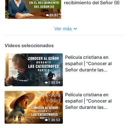
recibimiento del Señor (II)
31:52
Ver más
Videos seleccionados
Película cristiana en
español | "Conocer al
Señor durante las
catástrofes" (Parte 2) La
Tierra se enfrenta a una
1:35:04
extinción masiva. ¿Cómo
Película cristiana en
podemos sobrevivir?
español | "Conocer al
Señor durante las
catástrofes" (Parte 1) El
desastre del fin es
1:20:53
irreversible, ¿dónde