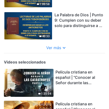
personal (I) Parte 2
propios intereses y
1:00:58
ambiciones; nunca
consideran los intereses
La Palabra de Dios | Punto
de la casa de Dios, e
9: Cumplen con su deber
incluso los venden y los
solo para distinguirse a sí
intercambian por gloria
mismos y satisfacer sus
personal (I) Parte 3
propios intereses y
40:33
ambiciones; nunca
consideran los intereses
Ver más
de la casa de Dios, e
incluso los venden y los
Videos seleccionados
intercambian por gloria
personal (I) Parte 4
Película cristiana en
español | "Conocer al
Señor durante las
catástrofes" (Parte 2) La
Tierra se enfrenta a una
1:35:04
extinción masiva. ¿Cómo
Película cristiana en
podemos sobrevivir?