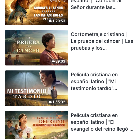
español | "Conocer al
Señor durante las
catástrofes" (Parte 1) El
desastre del fin es
1:20:53
irreversible, ¿dónde
Cortometraje cristiano｜
encontrarás refugio?
La prueba del cáncer｜Las
pruebas y los
refinamientos son
bendiciones de Dios
39:03
Película cristiana en
español latino | "Mi
testimonio tardío"
Testimonio de
arrepentimiento
1:55:32
profundamente
Película cristiana en
conmovedor
español latino | "El
evangelio del reino llegó a
nuestra aldea"