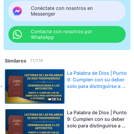
Conéctate con nosotros en
Messenger
Contacta con nosotros por
WhatsApp
Similares
71
/
176
La Palabra de Dios | Punto
9: Cumplen con su deber
solo para distinguirse a sí
mismos y satisfacer sus
propios intereses y
58:54
ambiciones; nunca
consideran los intereses
La Palabra de Dios | Punto
de la casa de Dios, e
9: Cumplen con su deber
incluso los venden y los
solo para distinguirse a sí
intercambian por gloria
mismos y satisfacer sus